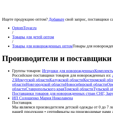
Ищете продукцию оптом?
Добавьте
свой запрос, поставщики са
OptomTovar.ru
/
Товары для детей оптом
/
Товары для новорожденных оптом
Товары для новорожде
Производители и поставщики т
Группы товаров:
Игрушки для новорожденных
Комплекты
Российские поставщики товаров для новорожденных из:
23
Иркутской области
Калужской области
Костромской обл
области
Новгородской области
Новосибирской области
Оре
области
Ставропольского края
Томской области
Тульской о
Поставщики товаров для новорожденных стран СНГ, Зар
ИП Солошенко Мария Николавена
Поставщик
Мы являемся производителем детской одежды от 0 до 7 ле
нашей продукции • сертификаты на производимые нами д