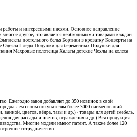
ом работы и интересными идеями. Основное направление
и многое другое, что является необходимыми товарами каждой
 Комплекты постельного белья Бортики в кроватку Конверты на
ые Одеяла Пледы Подушки для беременных Подушки для
пания Махровые полотенца Халаты детские Чехлы на колеса
во. Ежегодно завод добавляет до 350 новинок в свой
 предлагаем своим покупателям более 3000 наименований
анной, цветов, вёдра, тазы и др.) - товары для детей (мебель,
делия для рассады и цветов, ограждения и др.) Вся продукция
изводства. Многие модели имеют патент. А также более 120
срочное сотрудничество ...