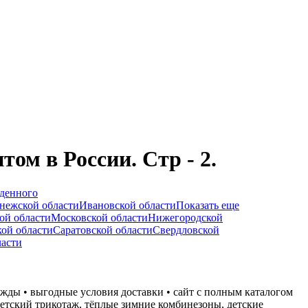
ом в России. Стр - 2.
жденного
нежской области
Ивановской области
Показать еще
ой области
Московской области
Нижегородской
ой области
Саратовской области
Свердловской
ласти
ежды • выгодные условия доставки • сайт с полным каталогом
етский трикотаж, тёплые зимние комбинезоны, детские