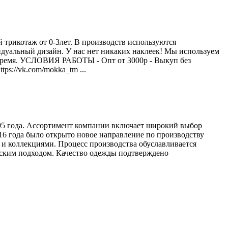
трикотаж от 0-3лет. В производств используются
идуальный дизайн. У нас нет никаких наклеек! Мы используем
е время. УСЛОВИЯ РАБОТЫ - Опт от 3000р - Выкуп без
ps://vk.com/mokka_tm ...
995 года. Ассортимент компании включает широкий выбор
6 года было открыто новое направление по производству
 и коллекциями. Процесс производства обуславливается
ским подходом. Качество одежды подтверждено