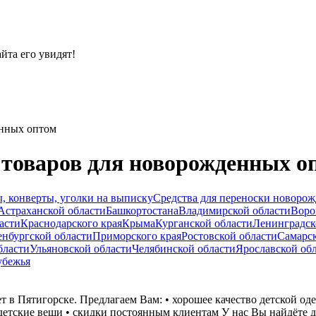
йта его увидят!
нных оптом
оваров для новорожденных опт
, конверты, уголки на выписку
Средства для переноски новоро
Астраханской области
Башкортостана
Владимирской области
Воро
асти
Краснодарского края
Крыма
Курганской области
Ленинградск
нбургской области
Приморского края
Ростовской области
Самарск
бласти
Ульяновской области
Челябинской области
Ярославской об
убежья
т в Пятигорске. Предлагаем Вам: • хорошее качество детской од
етские вещи • скидки постоянным клиентам У нас Вы найдёте д