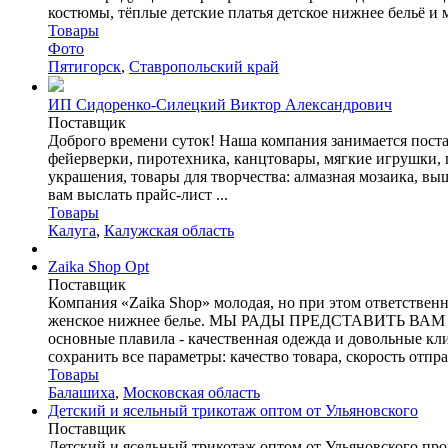
костюмы, тёплые детские платья детское нижнее бельё и мн
Товары
Фото
Пятигорск
,
Ставропольский край
ИП Сидоренко-Силецкий Виктор Александрович
Поставщик
Доброго времени суток! Наша компания занимается поста
фейерверки, пиротехника, канцтовары, мягкие игрушки, п
украшения, товары для творчества: алмазная мозаика, вы
вам выслать прайс-лист ...
Товары
Калуга
,
Калужская область
Zaika Shop Opt
Поставщик
Компания «Zaika Shop» молодая, но при этом ответствен
женское нижнее белье. МЫ РАДЫ ПРЕДСТАВИТЬ В
основные плавила - качественная одежда и довольные кл
сохранить все параметры: качество товара, скорость отпра
Товары
Балашиха
,
Московская область
Детский и ясельный трикотаж оптом от Ульяновского
Поставщик
Детский и ясельный трикотаж оптом от Ульяновского прои