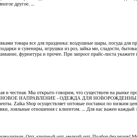
огое другое. ...
вками товара все для праздника: воздушные шары, посуда для п
одарки и сувениры, игрушки из роз, зайка ми, сладости, бытов
шивание, фурнитура и прочее. При запросе прайс-листа укажите 
ная и честная. Мы открыто говорим, что существуем на рынке п
АМ НОВОЕ НАПРАВЛЕНИЕ - ОДЕЖДА ДЛЯ НОВОРОЖДЕННЫХ И
иенты. Zaika Shop осуществляет оптовые поставки по низким цен
вки, лояльные отношения с клиентом. ... Для нас важен каждый за
зводителя. Опт, крупный опт, мелкий опт. Подбор без рядов! Ми