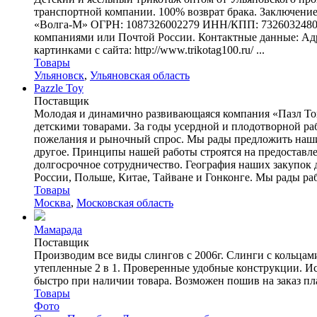
транспортной компании. 100% возврат брака. Заключение 
«Волга-М» ОГРН: 1087326002279 ИНН/КПП: 7326032480/7
компаниями или Почтой России. Контактные данные: Адрес
картинками с сайта: http://www.trikotag100.ru/ ...
Товары
Ульяновск
,
Ульяновская область
Pazzle Toy
Поставщик
Молодая и динамично развивающаяся компания «Пазл Той»
детскими товарами. За годы усердной и плодотворной ра
пожелания и рыночный спрос. Мы рады предложить нашим
другое. Принципы нашей работы строятся на предоставл
долгосрочное сотрудничество. География наших закупок 
России, Польше, Китае, Тайване и Гонконге. Мы рады раб
Товары
Москва
,
Московская область
Мамарада
Поставщик
Производим все виды слингов с 2006г. Слинги с кольцам
утепленные 2 в 1. Проверенные удобные конструкции. Ис
быстро при наличии товара. Возможен пошив на заказ пла
Товары
Фото