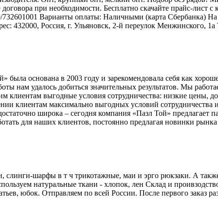
договора при необходимости. Бесплатно скачайте прайс-лист с ка
32601001 Варианты оплаты: Наличными (карта Сбербанка) На 
: 432000, Россия, г. Ульяновск, 2-й переулок Менжинского, 1а Т
 была основана в 2003 году и зарекомендовала себя как хороше
боты нам удалось добиться значительных результатов. Мы работа
 клиентам выгодные условия сотрудничества: низкие цены, дос
ении клиентам максимально выгодных условий сотрудничества 
достаточно широка – сегодня компания «Пазл Той» предлагает 
отать для наших клиентов, постоянно предлагая новинки рынка и
и, слинги-шарфы в т ч трикотажные, маи и эрго рюкзаки. А так
пользуем натуральные ткани - хлопок, лен Склад и проивзодство
тьев, юбок. Отправляем по всей России. После первого заказ ра