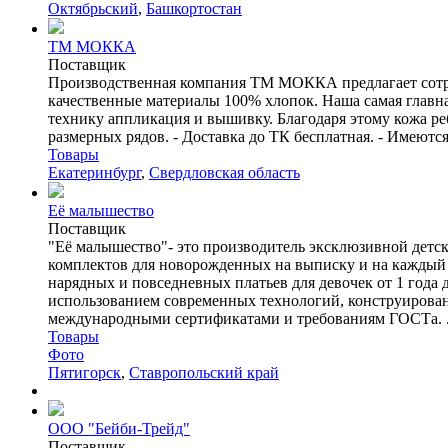
Октябрьский
,
Башкортостан
ТМ МОККА
Поставщик
Производственная компания ТМ МОККА предлагает сотруд
качественные материалы 100% хлопок. Наша самая главна
технику аппликация и вышивку. Благодаря этому кожа ре
размерных рядов. - Доставка до ТК бесплатная. - Имеютс
Товары
Екатеринбург
,
Свердловская область
Её малышество
Поставщик
"Её малышество"- это производитель эксклюзивной детс
комплектов для новорожденных на выписку и на каждый 
нарядных и повседневных платьев для девочек от 1 года
использованием современных технологий, конструирова
международными сертификатами и требованиям ГОСТа. .
Товары
Фото
Пятигорск
,
Ставропольский край
ООО "Бейби­-Трейд"
Поставщик