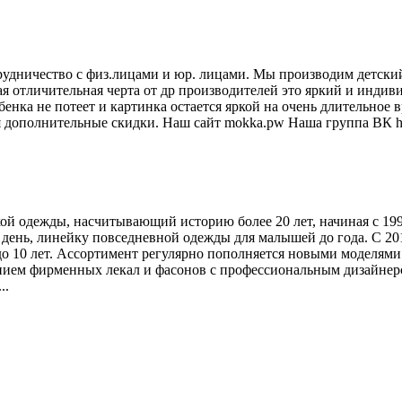
ничество с физ.лицами и юр. лицами. Мы производим детский 
я отличительная черта от др производителей это яркий и индив
бенка не потеет и картинка остается яркой на очень длительно
я дополнительные скидки. Наш сайт mokka.pw Наша группа ВК htt
кой одежды, насчитывающий историю более 20 лет, начиная с 1
день, линейку повседневной одежды для малышей до года. С 201
 до 10 лет. Ассортимент регулярно пополняется новыми моделями
нием фирменных лекал и фасонов с профессиональным дизайнер
..