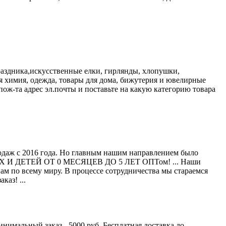
раздника,искусственные елки, гирлянды, хлопушки,
ая химия, одежда, товары для дома, бижутерия и ювелирные
пож-та адрес эл.почты и поставьте на какую категорию товара
родаж с 2016 года. Но главным нашим направлением было
 ДЕТЕЙ ОТ 0 МЕСЯЦЕВ ДО 5 ЛЕТ ОПТом! ... Наши
ам по всему миру. В процессе сотрудничества мы стараемся
каз! ...
нимальный заказ - 5000 руб. Бесплатная доставка до