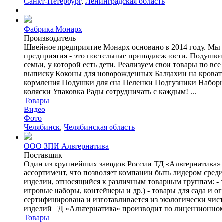
Санкт-Петербург
,
Ленинградская область
Фабрика Монарх
Производитель
Швейное предприятие Монарх основано в 2014 году. Мы 
предприятия - это постельные принадлежности. Подушки 
семьи, у которой есть дети. Реализуем свои товары по в
выписку Коконы для новорожденных Балдахин на крова
кормления Подушки для сна Пеленки Подгузники Наборы
коляски Упаковка Рады сотрудничать с каждым! ...
Товары
Видео
Фото
Челябинск
,
Челябинская область
ООО ЗПИ Альтернатива
Поставщик
Один из крупнейших заводов России ТД «Альтернатива» п
ассортимент, что позволяет компании быть лидером сре
изделии, относящийся к различным товарным группам: - то
игровые наборы, контейнеры и др.) - товары для сада и о
сертифицирована и изготавливается из экологически чис
изделий ТД «Альтернатива» производит по лицензионному
Товары