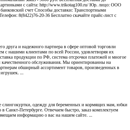
ртинками с сайта: http://www.trikotag100.ru/ Юр. лицо: ООО
банковский счет Способы доставки: Транспортными
елефон: 8(8422)76-20-36 Бесплатно скачайте прайс-лист с
го друга и надежного партнера в сфере оптовой торговли
ем с нашими клиентами по всей России, удовлетворяя их
тавка продукции по РФ, система отсрочки платежей и многое
и качественного обслуживания. Мы ориентированны на
партнерам обширный ассортимент товаров, произведенных в
грушек. ...
же слингокуртки, одежду для беременных и кормящих мам, юбки
 в Санкт-Петербурге. Отвечаем быстро, заказ комплектуем
змещаем информацию о вас на нашем сайте. ...