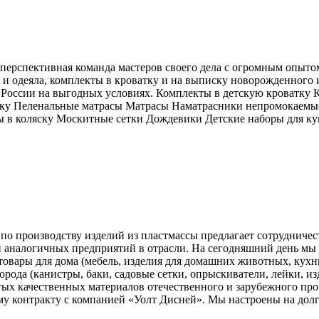
перспективная команда мастеров своего дела с огромным опыт
и одеяла, комплекты в кроватку и на выписку новорожденного 
се России на выгодных условиях. Комплекты в детскую кроватку
тку Пеленальные матрасы Матрасы Наматрасники непромокаем
 в коляску Москитные сетки Дождевики Детские наборы для ку
о производству изделий из пластмассы предлагает сотрудничест
ди аналогичных предприятий в отрасли. На сегодняшний день мы
вары для дома (мебель, изделия для домашних животных, кухни, в
города (канистры, баки, садовые сетки, опрыскиватели, лейки, из
тых качественных материалов отечественного и зарубежного про
 контракту с компанией «Уолт Дисней». Мы настроены на долго