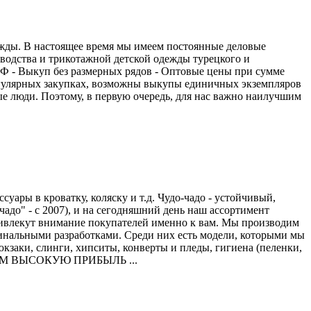
дежды. В настоящее время мы имеем постоянные деловые
водства и трикотажной детской одежды турецкого и
РФ - Выкуп без размерных рядов - Оптовые цены при сумме
 регулярных закупках, возможны выкупы единичных экземпляров
ные люди. Поэтому, в первую очередь, для нас важно наилучшим
суары в кроватку, коляску и т.д. Чудо-чадо - устойчивый,
адо" - с 2007), и на сегодняшний день наш ассортимент
ривлекут внимание покупателей именно к вам. Мы производим
инальными разработками. Среди них есть модели, которыми мы
юкзаки, слинги, хипситы, конверты и пледы, гигиена (пеленки,
ТИРУЕМ ВЫСОКУЮ ПРИБЫЛЬ ...