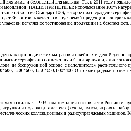
обный для мамы и безопасный для малыша. Так в 2011 году 
й и мобильной. НАШИ ПРИНЦИПЫ: использование 100% натураль
 тканей Эко-Текс Стандарт 100), которое подтверждено сертифи
а детей: контроль качества выпускаемой продукции: контроль к
е упаковки регулярное тестирование продукции на безопасность 
детских ортопедических матрасов и швейных изделий для ново
и имеют сертификат соответствия и Санитарно-эпидемиологиче
лока, на беспружинной основе, с наполнителем растительного п
*600, 1200*600, 1250*650, 800*400. Оптовые продажи по всей Ро
темами скидок. С 1993 года компания поставляет в Россию игр
грушки и подарки для девочек (куклы, пупсы, игровые наборы 
таллических коллекционных и радиоуправляемых машинок. Констр