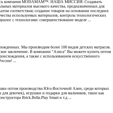
появилась компания MODAMAM™. НАША МИССИЯ: Создавать
ных материалов высокого качества, предназначенных для
катом соответствия; создание товаров на основании последних
ачества используемых материалов, контроль технологических
диалог с технологами: совершенствование моделе ...
рожденных. Мы производим более 100 видов детских матрасов.
ское заключение. В компании "Алиса" Вы можете купить оптом
роисхождения, а также с использованием искусственного
ссии! ...
ушки оптом производства Юго-Восточной Азии, среди которых
для девочек), игрушки и подарки для мальчиков, такие как
уктора Brick.Bella.Play Smart и т.д ...