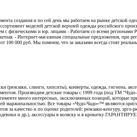
омента создания и по сей день мы работаем на рынке детской о
ссортимент моделей детской верхней одежды российского произ
ем с физическими и юр. лицами - Работаем со всеми регионами 
бесплатная. - Интернет-магазинам специальные предложения, при
от 100 000 руб. Мы помним, что за заказами всегда стоят реаль
и (рюкзаки, слинги, хипситы), конверты, одежда, гигиена, аксес
ентом. Производим детские товары с 1999 года (под ТМ "Чудо-ч
ртименте много интересных, эксклюзивных позиций, которые п
шей маржинальностью. Все товары «Чудо-Чадо»™ являются ориг
тов за качество и по оценке родителей: рюкзаки-кенгуру, эрго-р
 дождевики и др.), аксессуары в коляску и в кроватку ГАРАН