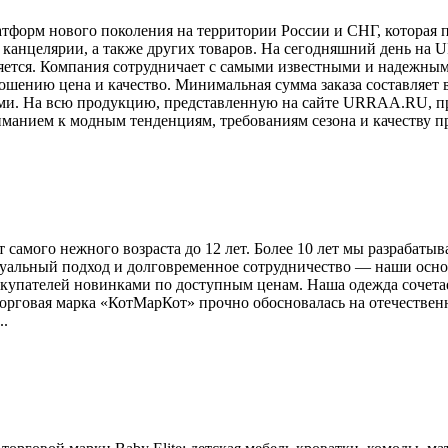
орм нового поколения на территории России и СНГ, которая п
и канцелярии, а также других товаров. На сегодняшний день на
яется. Компания сотрудничает с самыми известными и надежным
ошению цена и качество. Минимальная сумма заказа составляет в
ми. На всю продукцию, представленную на сайте URRAA.RU, пр
нием к модным тенденциям, требованиям сезона и качеству пр
т самого нежного возраста до 12 лет. Более 10 лет мы разрабат
уальный подход и долговременное сотрудничество — наши осно
упателей новинками по доступным ценам. Наша одежда сочетает
рговая марка «КотМарКот» прочно обосновалась на отечественно
..