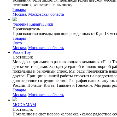
Компания ФДМ является производителем детской мебели то
пеленания, конверты на выписку ...
Товары
Москва
,
Московская область
Фабрика КарапуЗЗики
Производитель
Производство одежды для новорожденных от 0 до 18 месяц
Товары
Фото
Москва
,
Московская область
Pazzle Toy
Поставщик
Молодая и динамично развивающаяся компания «Пазл Той»
детскими товарами. За годы усердной и плодотворной ра
пожелания и рыночный спрос. Мы рады предложить нашим
другое. Принципы нашей работы строятся на предоставл
долгосрочное сотрудничество. География наших закупок 
России, Польше, Китае, Тайване и Гонконге. Мы рады раб
Товары
Москва
,
Московская область
MODAMAM
Поставщик
Появление на свет нового человечка - самое радостное 