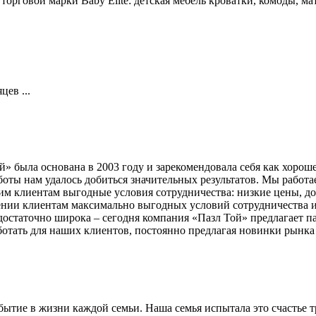
рговой марки Baby Elite: детская мебель кроватки, комоды, ма
ев ...
 была основана в 2003 году и зарекомендовала себя как хороше
боты нам удалось добиться значительных результатов. Мы работа
 клиентам выгодные условия сотрудничества: низкие цены, дос
ении клиентам максимально выгодных условий сотрудничества 
достаточно широка – сегодня компания «Пазл Той» предлагает 
отать для наших клиентов, постоянно предлагая новинки рынка и
событие в жизни каждой семьи. Наша семья испытала это счастье