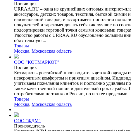
Поставщик
URRAA.RU – одна из крупнейших оптовых интернет-платф
аксессуаров, детских товаров, текстиля, бытовой химии 
наименований товаров, и ассортимент постоянно пополн
покупателей и зарекомендовать себя как лучшие по соотн
подсортировки торговой точки самыми ходовыми товара
Удобство работы с URRAA.RU обусловлено большим внима
обязательную ...
Товары
Москва
,
Московская область
ООО "КОТМАРКОТ"
Поставщик
Котмаркот - российский производитель детской одежды о
невероятным комфортом и приятным дизайном. Индивид
учитываем пожелания клиентов и постоянно удивляем пок
также качественный пошив и длительный срок службы. То
потребителями не только в России, но и за ее пределами. .
Товары
Москва
,
Московская область
ООО "ФДМ"
Производитель