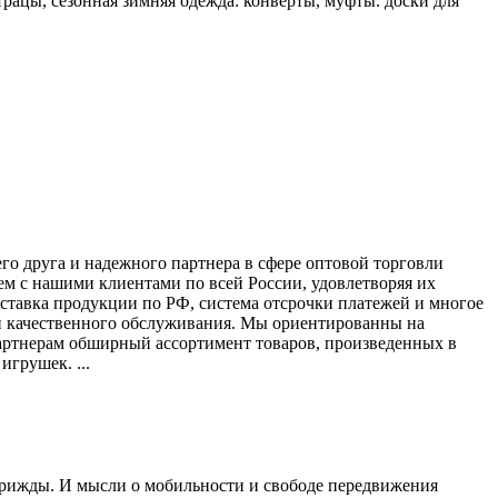
трацы, сезонная зимняя одежда: конверты, муфты. доски для
го друга и надежного партнера в сфере оптовой торговли
ем с нашими клиентами по всей России, удовлетворяя их
тавка продукции по РФ, система отсрочки платежей и многое
и качественного обслуживания. Мы ориентированны на
партнерам обширный ассортимент товаров, произведенных в
грушек. ...
 трижды. И мысли о мобильности и свободе передвижения