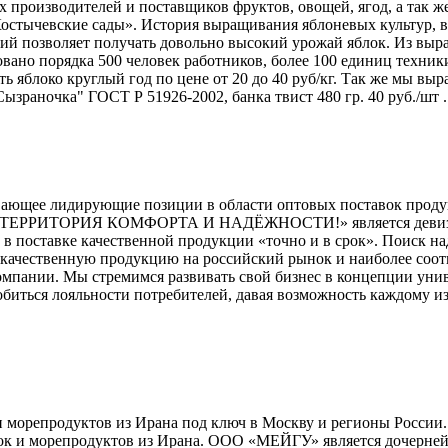
производителей и поставщиков фруктов, овощей, ягод, а так 
Костычевские сады». История выращивания яблоневых культур, в
й позволяет получать довольно высокий урожай яблок. Из выр
овано порядка 500 человек работников, более 100 единиц техни
ть яблоко круглый год по цене от 20 до 40 руб/кг. Так же мы вы
зраночка" ГОСТ Р 51926-2002, банка твист 480 гр. 40 руб./шт ..
ающее лидирующие позиции в области оптовых поставок продук
– ТЕРРИТОРИЯ КОМФОРТА И НАДЁЖНОСТИ!» является девизом 
 в поставке качественной продукции «точно и в срок». Поиск на
ачественную продукцию на российский рынок и наиболее соотв
омпании. Мы стремимся развивать свой бизнес в концепции уни
обиться лояльности потребителей, давая возможность каждому и
орепродуктов из Ирана под ключ в Москву и регионы России. М
к и морепродуктов из Ирана. ООО «МЕЙГУ» является дочерней