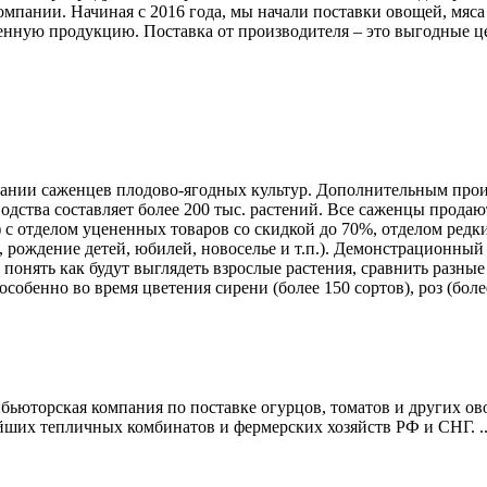
омпании. Начиная с 2016 года, мы начали поставки овощей, мя
енную продукцию. Поставка от производителя – это выгодные ц
нии саженцев плодово-ягодных культур. Дополнительным прои
водства составляет более 200 тыс. растений. Все саженцы прода
ь) с отделом уцененных товаров со скидкой до 70%, отделом ред
а, рождение детей, юбилей, новоселье и т.п.). Демонстрационн
 понять как будут выглядеть взрослые растения, сравнить разны
бенно во время цветения сирени (более 150 сортов), роз (более 
ьюторская компания по поставке огурцов, томатов и других ов
ших тепличных комбинатов и фермерских хозяйств РФ и СНГ. ..