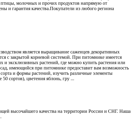
са птицы, молочных и прочих продуктов напрямую от
ены и гарантия качества.Покупатели из любого региона
зводством является выращивание саженцев декоративных
ются с закрытой корневой системой. При питомнике имеется
ких и эксклюзивных растений, где можно купить растения или
ый сад, имеющийся при питомнике предоставит вам возможность
е сорта и формы растений, изучить различные элементы
50 сортов), цветения яблонь, гру ...
ощей высочайшего качества на территории России и СНГ. Наша
.