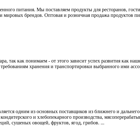
нного питания. Мы поставляем продукты для ресторанов, гостин
мировых брендов. Оптовая и розничная продажа продуктов пита
а, так как понимаем - от этого зависит успех развития как наш
е требованиям хранения и транспортировки выбранного ими асс
вляется одним из основных поставщиков из ближнего и дальнег
кондитерского и хлебопекарного производства, мясоперерабатыв
ций, сушеных овощей, фруктов, ягод, грибов. ...