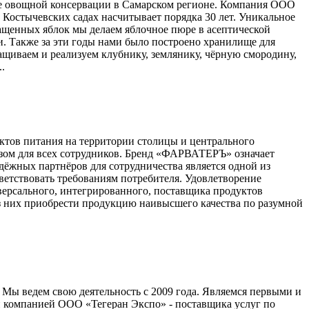
же овощной консервации в Самарском регионе. Компания ООО
 Костычевских садах насчитывает порядка 30 лет. Уникальное
ащенных яблок мы делаем яблочное пюре в асептической
ки. Также за эти годы нами было построено хранилище для
ращиваем и реализуем клубнику, землянику, чёрную смородину,
.
тов питания на территории столицы и центрального
для всех сотрудников. Бренд «ФАРВАТЕРЪ» означает
дёжных партнёров для сотрудничества является одной из
етствовать требованиям потребителя. Удовлетворение
версального, интегрированного, поставщика продуктов
з них приобрести продукцию наивысшего качества по разумной
ы ведем свою деятельность с 2009 года. Являемся первыми и
 компанией ООО «Тегеран Экспо» - поставщика услуг по