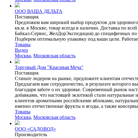
ООО ВАША ДЕЛЬТА
Поставщик
Предложим вам широкий выбор продуктов для здорового 
кв.м. в Москве, товар всегда в наличии. Доставка по вс
Байкал-Сервис, ЖелДорЭкспедиция) до специфичных по ре
Подберем оптимальную упаковку под ваши цели. Работаем
Товары
Видео
Москва
,
Московская область
Торговый Дом "Красивая Меча"
Поставщик
Станьте лидером на рынке, предложите клиентам отечест
Предлагаем вам сотрудничество, в результате которого в
благодаря заботе о их здоровье. Современный рынок н
добавками, что настоящей экзотикой стали натуральные
клиентов ароматными российскими яблоками, натуральны
именно отечественные фрукты и ягоды, а также консервы 
Товары
Москва
,
Московская область
ООО «САДОВОД»
Производитель