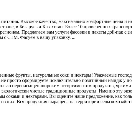
питания. Высокое качество, максимально комфортные цены и и
ей стране, в Беларусь и Казахстан. Более 10 проверенных транс
гионам. Предлагаем вам услуги фасовки в пакеты дой-пак с зи
 с СТМ. Фасуем в вашу упаковку. ...
венные фрукты, натуральные соки и нектары! Уважаемые господ
ы не просто сформируете исключительно позитивный имидж у потр
астолько перенасыщен широким ассортиментом продуктов, ярким
 и экологически чистые традиционные продукты. Именно эту эк
м соками и нектарами. Вы оцените наше предложение, как тольк
из них. Вся продукция выращена на территории сельскохозяйств