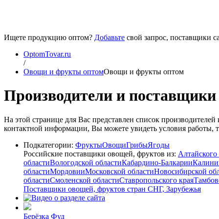
Ищете продукцию оптом?
Добавьте
свой запрос, поставщики са
OptomTovar.ru
/
Овощи и фрукты оптом
Овощи и фрукты оптом
Производители и поставщики 
На этой странице для Вас представлен список производителе
контактной информации, Вы можете увидеть условия работы, то
Подкатегории:
Фрукты
Овощи
Грибы
Ягоды
Российские поставщики овощей, фруктов из:
Алтайского 
области
Вологодской области
Кабардино-Балкарии
Калини
области
Мордовии
Московской области
Новосибирской об
области
Смоленской области
Ставропольского края
Тамбов
Поставщики овощей, фруктов стран СНГ, Зарубежья
Берёзка Фуд