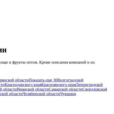
ии
вощи и фрукты оптом. Кроме описания компаний и их
рянской области
Показать еще 30
Волгоградской
сти
Краснодарского края
Красноярского края
Ленинградской
й области
Рязанской области
Самарской области
Свердловской
ской области
Челябинской области
Чувашии