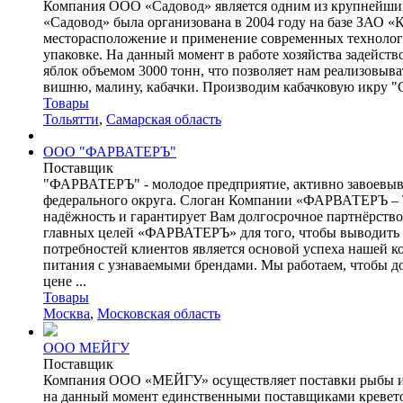
Компания ООО «Садовод» является одним из крупнейших 
«Садовод» была организована в 2004 году на базе ЗАО «
месторасположение и применение современных технологи
упаковке. На данный момент в работе хозяйства задейств
яблок объемом 3000 тонн, что позволяет нам реализовыва
вишню, малину, кабачки. Производим кабачковую икру "Сы
Товары
Тольятти
,
Самарская область
ООО "ФАРВАТЕРЪ"
Поставщик
"ФАРВАТЕРЪ" - молодое предприятие, активно завоевыв
федерального округа. Слоган Компании «ФАРВАТЕРЪ 
надёжность и гарантирует Вам долгосрочное партнёрство
главных целей «ФАРВАТЕРЪ» для того, чтобы выводить к
потребностей клиентов является основой успеха нашей к
питания с узнаваемыми брендами. Мы работаем, чтобы д
цене ...
Товары
Москва
,
Московская область
ООО МЕЙГУ
Поставщик
Компания ООО «МЕЙГУ» осуществляет поставки рыбы и м
на данный момент единственными поставщиками кревето