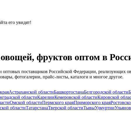
йта его увидят!
овощей, фруктов оптом в Росс
й и оптовых поставщиков Российской Федерации, реализующих о
вары, фотогалерии, прайс-листы, каталоги и многое другое.
края
Астраханской области
Башкортостана
Белгородской области
Б
нградской области
Карелии
Кемеровской области
Кировской обла
ласти
Омской области
Пермского края
Приморского края
Ростовско
ской области
Татарстана
Тверской области
Тывы
Удмуртии
Ульянов