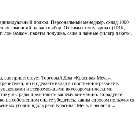
ндивидуальный подход. Персональный менеджер, склад 1000
портных компаний на ваш выбор. От самых популярных (ПЭК,
п-лок замком, пакеты-подушка, саше и чайные фильтр-пакеты.
а, вас приветствует Торговый Дом «Красивая Меча».
ебителей, но и сделаете вклад в собственное развитие,
и упаковками и всевозможными вкусоароматическими
зотику мы рады представить вашему вниманию. Порадуйте
о на собственном опыте убедитесь, каким спросом пользуются
енных угодий вдоль реки Красивая Меча, в экологи ...