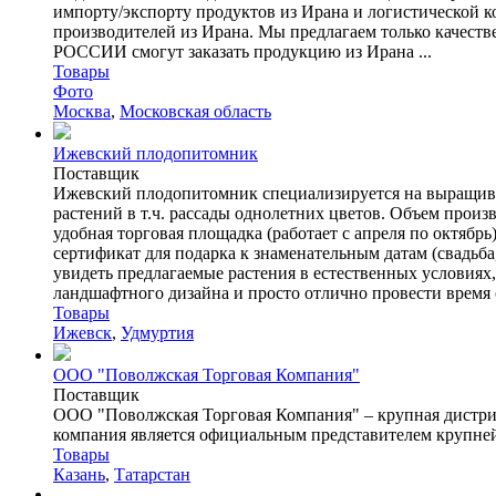
импорту/экспорту продуктов из Ирана и логистической к
производителей из Ирана. Мы предлагаем только качеств
РОССИИ смогут заказать продукцию из Ирана ...
Товары
Фото
Москва
,
Московская область
Ижевский плодопитомник
Поставщик
Ижевский плодопитомник специализируется на выращива
растений в т.ч. рассады однолетних цветов. Объем произ
удобная торговая площадка (работает с апреля по октябр
сертификат для подарка к знаменательным датам (свадьб
увидеть предлагаемые растения в естественных условиях,
ландшафтного дизайна и просто отлично провести время осо
Товары
Ижевск
,
Удмуртия
ООО "Поволжская Торговая Компания"
Поставщик
ООО "Поволжская Торговая Компания" – крупная дистриб
компания является официальным представителем крупней
Товары
Казань
,
Татарстан