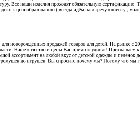
туру. Все наши изделия проходят обязательную сертификацию. Та
дить к ценообразованию ( всегда идём навстречу клиенту , мож
для новорожденных продажей товаров для детей. На рынке с 200
асти. Наше качество и цены Вас приятно удивят! Приглашаем к
ьшой ассортимент на любой вкус от детской одежды и пелёнок до 
погремушек до игрушек. Вы спросите почему мы? Потому что мы га