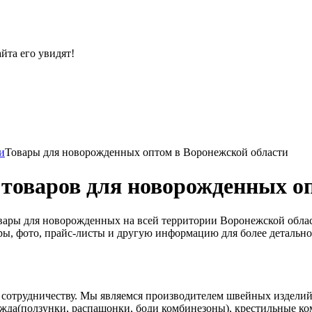
йта его увидят!
и
Товары для новорожденных оптом в Воронежской области
товаров для новорожденных о
вары для новорожденных на всей территории Воронежской обла
вары, фото, прайс-листы и другую информацию для более детальн
трудничеству. Мы являемся производителем швейных изделий дл
жда(ползунки, распашонки, боди комбинезоны), крестильные к