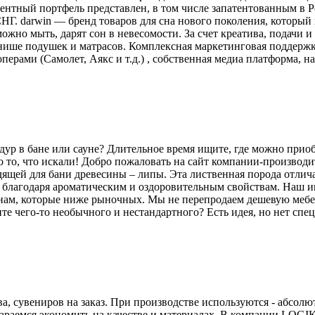
ентный портфель представлен, в том числе запатентованным в 
rwin — бренд товаров для сна нового поколения, который вп
ожно мыть, дарят сон в невесомости. За счет креатива, подачи 
нише подушек и матрасов. Комплексная маркетинговая поддержк
ерами (Самолет, Аякс и т.д.) , собственная медиа платформа, на
дур в бане или сауне? Длительное время ищите, где можно прио
 то, что искали! Добро пожаловать на сайт компании-производит
щей для бани древесины – липы. Эта лиственная порода отлича
 благодаря ароматическим и оздоровительным свойствам. Наш и
нам, которые ниже рыночных. Мы не перепродаем дешевую мебел
е чего-то необычного и нестандартного? Есть идея, но нет специ
а, сувениров на заказ. При производстве используются - абсолю
стараемся экономить на качестве и материалах, В компании LO