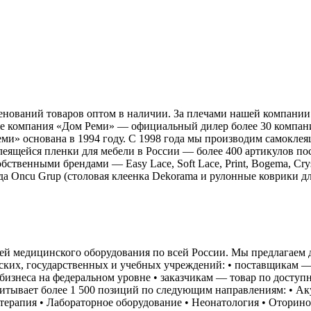
енований товаров оптом в наличии. За плечами нашей компани
е компания «Дом Реми» — официальный дилер более 30 компаний
ми» основана в 1994 году. С 1998 года мы производим самокл
еящейся пленки для мебели в России — более 400 артикулов пос
ственными брендами — Easy Lace, Soft Lace, Print, Bogema, Crys
 Oncu Grup (столовая клеенка Dekorama и рулонные коврики для
ей медицинского оборудования по всей России. Мы предлагаем 
ских, государственных и учебных учреждений: • поставщикам — 
бизнеса на федеральном уровне • заказчикам — товар по досту
итывает более 1 500 позиций по следующим направлениям: • Аку
терапия • Лабораторное оборудование • Неонатология • Оторин