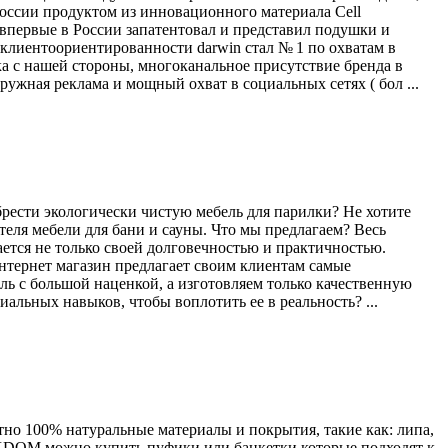
России продуктом из инновационного материала Cell
ервые в России запатентовал и представил подушки и
и клиентоориентированности darwin стал № 1 по охватам в
а с нашей стороны, многоканальное присутствие бренда в
ружная реклама и мощный охват в социальных сетях ( бол ...
брести экологически чистую мебель для парилки? Не хотите
еля мебели для бани и сауны. Что мы предлагаем? Весь
ется не только своей долговечностью и практичностью.
нтернет магазин предлагает своим клиентам самые
ь с большой наценкой, а изготовляем только качественную
альных навыков, чтобы воплотить ее в реальность? ...
тно 100% натуральные материалы и покрытия, такие как: липа,
GIKDOM можно купить пуфики или банкетки которые подходят к