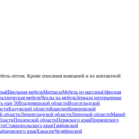
ебель оптом. Кроме описания компаний и их контактной
лья
Школьная мебель
Матрасы
Мебель из массива
Офисная
аллическая мебель
Чехлы на мебель
Зеркала интерьерные
ть еще 50
Владимирской области
Волгоградской
асти
Калужской области
Карелии
Кемеровской
й области
Ленинградской области
Липецкой области
Марий
бласти
Пензенской области
Пермского края
Приморского
сти
Ставропольского края
Тамбовской
абаровского края
Хакасии
Челябинской