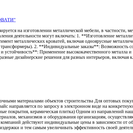
ОВАТИ"
руется на изготовлении металлической мебели, в частности, м
ления деятельности могут включать: 1. **Изготовление металл
нт металлических кроватей, включая одноярусные металлическ
 трансформеры). 2. **Индивидуальные заказы**: Возможность с
во и устойчивость**: Применение высококачественного металла 
разные дизайнерские решения для разных интерьеров, включая кл
очными материалами объектов строительства Для оптовых покуп
айс направляется по запросу в электронном виде на конкретную 
ные покрытия, керамическая плитка) Одним из направлений наше
териалов, механизмов и оборудования организациям, осуществля
компаний действуют индивидуальные цены в зависимости от объ
 издержки и тем самым увеличивать эффективность своей деяте