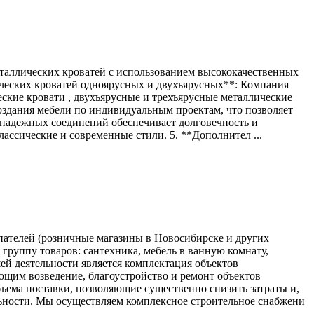
еталлических кроватей с использованием высококачественных
ических кроватей одноярусных и двухъярусных**: Компания
ие кровати , двухъярусные и трехъярусные металлические
оздания мебели по индивидуальным проектам, что позволяет
и надежных соединений обеспечивает долговечность и
ассические и современные стили. 5. **Дополнител ...
ателей (розничные магазины в Новосибирске и других
группу товаров: сантехника, мебель в ванную комнату,
й деятельности является комплектация объектов
ющим возведение, благоустройство и ремонт объектов
ема поставки, позволяющие существенно снизить затраты и,
льности. Мы осуществляем комплексное строительное снабжени