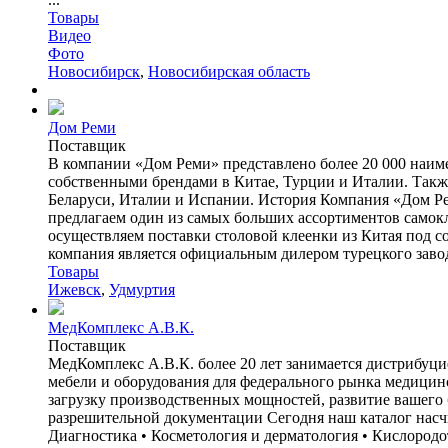
Товары
Видео
Фото
Новосибирск
,
Новосибирская область
Дом Реми
Поставщик
В компании «Дом Реми» представлено более 20 000 наим
собственными брендами в Китае, Турции и Италии. Такж
Беларуси, Италии и Испании. История Компания «Дом Ре
предлагаем один из самых больших ассортиментов самокл
осуществляем поставки столовой клеенки из Китая под соб
компания является официальным дилером турецкого завода
Товары
Ижевск
,
Удмуртия
МедКомплекс А.В.К.
Поставщик
МедКомплекс А.В.К. более 20 лет занимается дистрибуци
мебели и оборудования для федерального рынка медицин
загрузку производственных мощностей, развитие вашего 
разрешительной документации Сегодня наш каталог насч
Диагностика • Косметология и дерматология • Кислородо