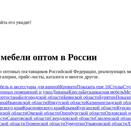
йта его увидят!
мебели оптом в России
й и оптовых поставщиков Российской Федерации, реализующих м
алерии, прайс-листы, каталоги и многое другое.
бель и аксессуары для ванной
Кровати
Показать еще 16
Столы
Сту
венных помещений и улиц
Диваны
Кресла
Бескаркасная мебель
Мет
ортостана
Белгородской области
Брянской области
Бурятии
Показа
ана
Ивановской области
Иркутской области
Калининградской обл
рского края
Красноярского края
Крыма
Курганской области
Курско
ской области
Омской области
Оренбургской области
Орловской о
асти
Саратовской области
Свердловской области
Смоленской обла
ской области
Тюменской области
Удмуртии
Ульяновской области
Х