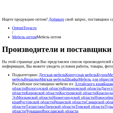
Ищете продукцию оптом?
Добавьте
свой запрос, поставщики са
OptomTovar.ru
/
Мебель оптом
Мебель оптом
Производители и поставщики 
На этой странице для Вас представлен список производителе
информации, Вы можете увидеть условия работы, товары, фотог
Подкатегории:
Детская мебель
Корпусная мебель
Кухни
Ме
мебель
Вешалки
Мягкая мебель
Шкафы
Мебель для общест
Российские поставщики мебели из:
Алтайского края
Башк
области
Вологодской области
Воронежской области
Дагест
области
Кировской области
Костромской области
Краснода
Эл
Московской области
Нижегородской области
Новосибир
края
Ростовской области
Рязанской области
Самарской обл
области
Татарстана
Тверской области
Томской области
Туль
области
Чувашии
Ярославской области