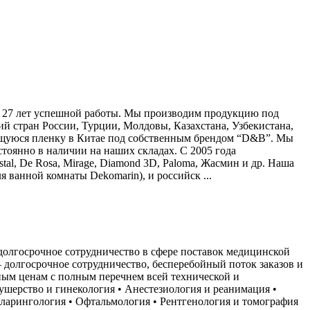
и 27 лет успешной работы. Мы производим продукцию под
 стран России, Турции, Молдовы, Казахстана, Узбекистана,
еящуюся пленку в Китае под собственным брендом “D&B”. Мы
тоянно в наличии на наших складах. С 2005 года
tal, De Rosa, Mirage, Diamond 3D, Paloma, Жасмин и др. Наша
 ванной комнаты Dekomarin), и российск ...
долгосрочное сотрудничество в сфере поставок медицинской
долгосрочное сотрудничество, бесперебойный поток заказов и
пным ценам с полным перечнем всей технической и
шерство и гинекология • Анестезиология и реанимация •
оларингология • Офтальмология • Рентгенология и томография