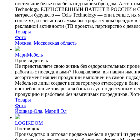
постельное белье и мебель под нашим брендом. Ассортим
Technology. ЕДИНСТВЕННЫЙ ПАТЕНТ В РОССИИ и СНГ. da
матрасы будущего — Cells Technology — они вечные, их м
соцсетях, и считается самым быстрорастущим брендом в 
рекламной активности (ТВ проекты, партнерство с девелоп
Товары
Фото
Москва
,
Московская область
МариМебель
Производитель
Не представляете свою жизнь без оздоровительных проце
работать с посредниками? Поздравляем, вы нашли именно
ассортимент нашей продукции выполнен из самой подходя
Мебель из липы создаст неповторимую атмосферу в бане,
востребованные товары для бань и саун по доступным це
продукцию и работаем без навязчивых посредников. Хотит
Товары
Фото
Йошкар-Ола
,
Марий Эл
LOGIKDOM
Поставщик
Производство и оптовая продажа мебели изделий из дерев
бук, клен, высококачественная березовая фанера Мы не 