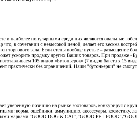
гете и наиболее популярными среди них являются овальные гобе
 что, в сочетании с невысокой ценой, делает его весьма востр
тен торгового зала. Если стены вообще пустые – размещение бо
ожет ускорить продажу других Ваших товаров. При продаже «Бу
зготавливаем 105 видов «Бутоньерок» (7 видов багета х 15 вид
мент практически без ограничений. Наши "бутоньерки" не смогут
мает уверенную позицию на рынке зоотоваров, конкурируя с кр
тными: корма, ошейники, аммуницию, аксессуары, косметику, л
орговыми марками "GOOD DOG & CAT","GOOD PET FOOD","GO