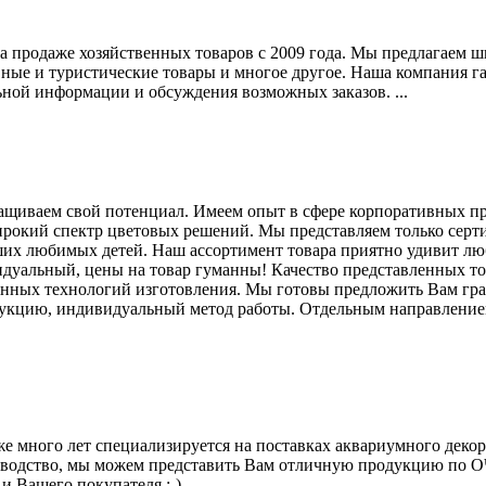
продаже хозяйственных товаров с 2009 года. Мы предлагаем ши
вные и туристические товары и многое другое. Наша компания г
ной информации и обсуждения возможных заказов. ...
ащиваем свой потенциал. Имеем опыт в сфере корпоративных пр
рокий спектр цветовых решений. Мы представляем только серт
х любимых детей. Наш ассортимент товара приятно удивит люб
идуальный, цены на товар гуманны! Качество представленных то
нных технологий изготовления. Мы готовы предложить Вам грам
укцию, индивидуальный метод работы. Отдельным направлением 
 много лет специализируется на поставках аквариумного декора
изводство, мы можем представить Вам отличную продукцию по 
 Вашего покупателя :-) ...