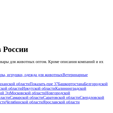
 России
овары для животных оптом. Кроме описания компаний и их
ры, игрушки, одежда для животных
Ветеринарные
аханской области
Показать еще 37
Башкортостана
Белгородской
ской области
Иркутской области
Калининградской
ий Эл
Московской области
Новгородской
бласти
Самарской области
Саратовской области
Свердловской
асти
Челябинской области
Ярославской области