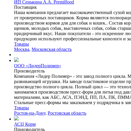
ИП Сенькина А.А. Premilfood
Поставщик
Наша компания предлагает высококачественный сухой ко
от проверенных поставщиков. Корма являются полнорацио
производством кормов для для собак и кошек.. Состав ко
щенков, молодых собак, выставочных собак, собак старш
придирчивый вкус. Наши покупатели - это искренние лю
продукцию используют профессиональные кинологи и за
Товары
Москва
,
Московская область
ООО «ЛидерПолимер»
Производитель
Компания «Лидер Полимер» - это завод полного цикла. М
развивающей игрушки. На заводе пластиковое изделие прох
производство полного цикла. Полный цикл — это техноло
занимаемся производством пресс-форм для литья под дав
материалами, как АБС, АСА, ПЭНД, ПП, ПА, ПК, ПММА, 
Стальные пресс-формы мы заказываем у подрядчика в зави
Товары
Ростов-на-Дону
,
Ростовская область
АСЦ Корм
Производитель