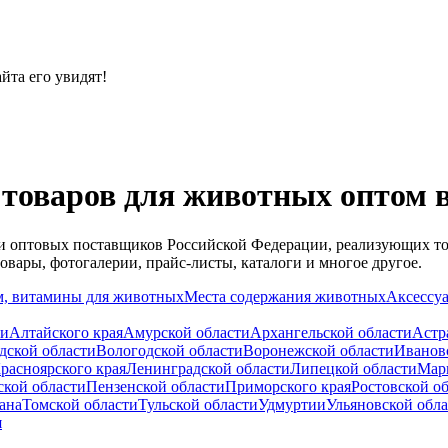
йта его увидят!
товаров для животных оптом в
й и оптовых поставщиков Российской Федерации, реализующих т
вары, фотогалерии, прайс-листы, каталоги и многое другое.
, витамины для животных
Места содержания животных
Аксессуа
и
Алтайского края
Амурской области
Архангельской области
Астр
дской области
Вологодской области
Воронежской области
Иванов
расноярского края
Ленинградской области
Липецкой области
Мар
ской области
Пензенской области
Приморского края
Ростовской о
ана
Томской области
Тульской области
Удмуртии
Ульяновской обл
я