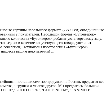
леновые картины небольшого формата (27х21 см) объединенные
ебованным у покупателей. Небольшой формат «Бутоньерок»
льшого количества «Бутоньерок» добавит уюта торговому залу.
тоньерок» в качестве сопутствующего товара, увеличит
ов гобеленов). Технология изготовления «Бутоньерок»
 надоесть вашим покупателям! ...
упнейшими поставщиками зоопродукции в России, предлагая все
акомства, игрушки и многое другое. Мы предлагаем большой
OD FISH","GOOD CORN","GOOD NEEM", "SANIMED" ...