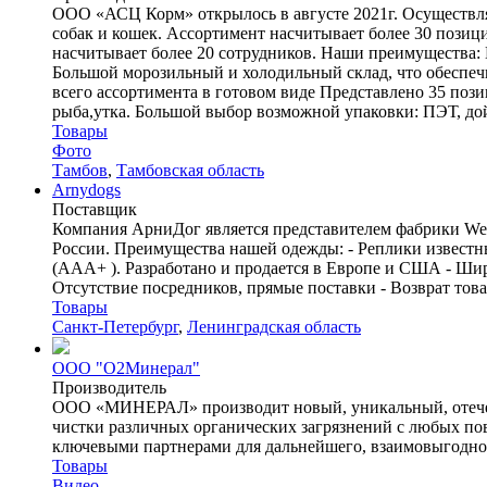
ООО «АСЦ Корм» открылось в августе 2021г. Осуществля
собак и кошек. Ассортимент насчитывает более 30 позиц
насчитывает более 20 сотрудников. Наши преимущества: Н
Большой морозильный и холодильный склад, что обеспечи
всего ассортимента в готовом виде Представлено 35 пози
рыба,утка. Большой выбор возможной упаковки: ПЭТ, дой
Товары
Фото
Тамбов
,
Тамбовская область
Arnydogs
Поставщик
Компания АрниДог является представителем фабрики Weng
России. Преимущества нашей одежды: - Реплики известных 
(ААА+ ). Разработано и продается в Европе и США - Шир
Отсутствие посредников, прямые поставки - Возврат това
Товары
Санкт-Петербург
,
Ленинградская область
ООО "О2Минерал"
Производитель
ООО «МИНЕРАЛ» производит новый, уникальный, отечеств
чистки различных органических загрязнений с любых пов
ключевыми партнерами для дальнейшего, взаимовыгодного
Товары
Видео