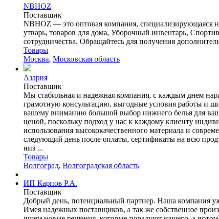
NBHOZ
Поставщик
NBHOZ — это оптовая компания, специализирующаяся на 
утварь, товаров для дома, Уборочный инвентарь, Спорти
сотрудничества. Обращайтесь для получения дополнитель
Товары
Москва
,
Московская область
Азария
Поставщик
Мы стабильная и надежная компания, с каждым днем нар
грамотную консультацию, выгодные условия работы и ши
вашему вниманию большой выбор нижнего белья для ваши
ценой, поскольку подход у нас к каждому клиенту индив
использования высококачественного материала и совреме
следующий день после оплаты, сертификаты на всю прод
низ ...
Товары
Волгоград
,
Волгоградская область
ИП Карпов Р.А.
Поставщик
Добрый день, потенциальный партнер. Наша компания уже
Имея надежных поставщиков, а так же собственное про
ищем новые решения, которые порадуют нашего, а потом и