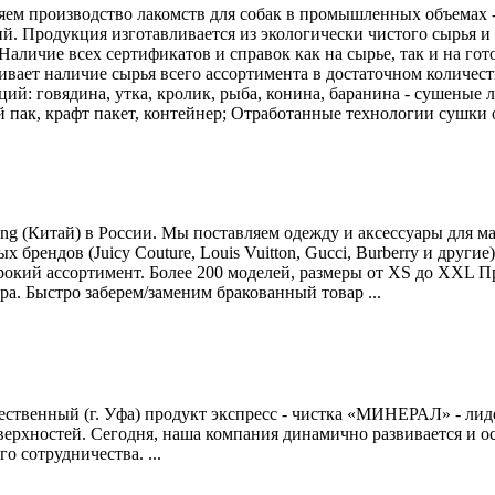
ем производство лакомств для собак в промышленных объемах -
ий. Продукция изготавливается из экологически чистого сырья и
аличие всех сертификатов и справок как на сырье, так и на го
вает наличие сырья всего ассортимента в достаточном количест
ций: говядина, утка, кролик, рыба, конина, баранина - сушеные 
 пак, крафт пакет, контейнер; Отработанные технологии сушки о
 (Китай) в России. Мы поставляем одежду и аксессуары для ма
брендов (Juicy Couture, Louis Vuitton, Gucci, Burberry и другие
окий ассортимент. Более 200 моделей, размеры от XS до XXL П
ра. Быстро заберем/заменим бракованный товар ...
енный (г. Уфа) продукт экспресс - чистка «МИНЕРАЛ» - лидер в
ерхностей. Сегодня, наша компания динамично развивается и ос
 сотрудничества. ...