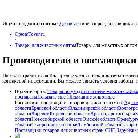
Ищете продукцию оптом?
Добавьте
свой запрос, поставщики са
OptomTovar.ru
/
Товары для животных оптом
Товары для животных оптом
Производители и поставщики 
На этой странице для Вас представлен список производителе
контактной информации, Вы можете увидеть условия работы, то
Подкатегории:
Товары по уходу и гигиене животных
Корм
препараты
Показать еще 1
Домашние животные
Российские поставщики товаров для животных из:
Адыге
области
Брянской области
Владимирской области
Волгогра
области
Карелии
Кировской области
Краснодарского края
К
области
Новосибирской области
Омской области
Оренбург
области
Ставропольского края
Тамбовской области
Татарст
Поставщики товаров для животных стран СНГ, Зарубежь