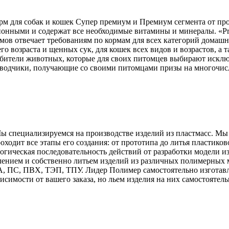
рм для собак и кошек Супер премиум и Премиум сегмента от пр
нными и содержат все необходимые витамины и минералы. «Prem
рмов отвечает требованиям по кормам для всех категорий домашн
его возраста и щенных сук, для кошек всех видов и возрастов, 
бители животных, которые для своих питомцев выбирают исклю
водчики, получающие со своими питомцами призы на многочисл
ы специализируемся на производстве изделий из пластмасс. Мы и
одит все этапы его создания: от прототипа до литья пластиково
гическая последовательность действий от разработки модели из
лением и собственно литьем изделий из различных полимерных 
ПС, ПВХ, ТЭП, ТПУ. Лидер Полимер самостоятельно изготавли
симости от вашего заказа, но льем изделия на них самостоятель