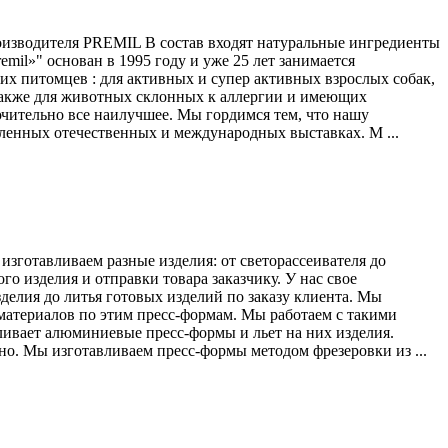
оизводителя PREMIL В состав входят натуральные ингредиенты
il»" основан в 1995 году и уже 25 лет занимается
их питомцев : для активных и супер активных взрослых собак,
а также для животных склонных к аллергии и имеющих
чительно все наилучшее. Мы гордимся тем, что нашу
енных отечественных и международных выставках. М ...
зготавливаем разные изделия: от светорассеивателя до
го изделия и отправки товара заказчику. У нас свое
делия до литья готовых изделий по заказу клиента. Мы
материалов по этим пресс-формам. Мы работаем с такими
вает алюминиевые пресс-формы и льет на них изделия.
но. Мы изготавливаем пресс-формы методом фрезеровки из ...