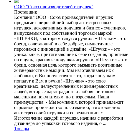
ООО "Союз производителей игрушек"
Поставщик
Компания ООО «Союз производителей игрушек»
предлагает широчайший выбор антистрессовых
игрушек, декоративных подушек и бизнес - сувениров,
выпускаемых под собственной торговой маркой
«ШТУЧКИ, к которым тянутся ручки». «Штучки» - это
бренд, сочетающий в себе добрые, симпатичные
персонажи с инновацией в дизайне. «Штучки» - это
уникальные, притягивающие к себе создания, приятные
на ощупь, красивые подушки-игрушки. «Штучки» - это
бренд, основная цель которого вызывать позитивные
жизнерадостные эмоции. Мы изготавливаем их с
любовью, и Вы почувствуете это, когда «штучки»
попадут к Вам в ручки! «Штучки» - это союз
креативных, целеустремленных и жизнерадостных
людей, которые дарят радость и любовь не только
маленьким покупателям, но и взрослым. Наши
преимущества: • Мы компания, которой принадлежит
огромное производство по созданию, изготовлению
антистрессовой игрушки и ее реализации. •
Изготовление каждой игрушки, начиная с разработки
дизайнера до упаковки готового изделия, о ...
Товары