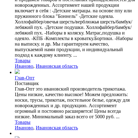
новорожденных. Ассортимент нашей продукции
включает в себя : -Детские матрацы. на основе ппу или
пружинного блока "Боннель" -Детские одеяла.
Холлофайбер/овечья шерсть/верблюжья шерсть/бамбук/
лебяжий пух. -Детские подушки. Холлофайбер/бамбук/
лебяжий пух. -Наборы в коляску. Матрас,подушка и
одеяло. -КПБ -Комплекты в кроватку.Бортики. -Наборы
на выписку. и др. Мы гарантируем качество,
выпускаемой нами продукции, и индивидуальный
подход к каждому клиенту. ...
Товары
Иваново
,
Ивановская область
Глав-Опт
Поставщик
Глав-Опт это ивановский производитель трикотажа.
Цены низкие, качество высокое! Можем предложить:
носки, трусы, трикотаж, постельное белье, одежду для
новорожденных и др. продукцию. Ассортимент
огромный и постоянно расширяется! Цены всегда
низкие. Минимальный заказ всего от 5000 руб. ...
Товары
Иваново
,
Ивановская область