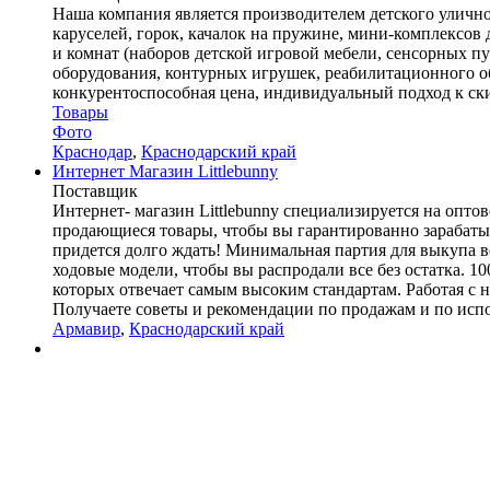
Наша компания является производителем детского улично
каруселей, горок, качалок на пружине, мини-комплексов
и комнат (наборов детской игровой мебели, сенсорных п
оборудования, контурных игрушек, реабилитационного обо
конкурентоспособная цена, индивидуальный подход к ск
Товары
Фото
Краснодар
,
Краснодарский край
Интернет Магазин Littlebunny
Поставщик
Интернет- магазин Littlebunny специализируется на опт
продающиеся товары, чтобы вы гарантированно зарабатыв
придется долго ждать! Минимальная партия для выкупа вс
ходовые модели, чтобы вы распродали все без остатка. 1
которых отвечает самым высоким стандартам. Работая с н
Получаете советы и рекомендации по продажам и по испо
Армавир
,
Краснодарский край