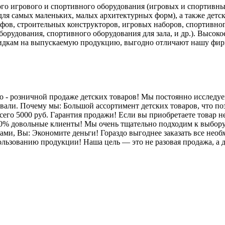
го игрового и спортивного оборудования (игровых и спортивных
 для самых маленьких, малых архитектурных форм), а также де
уфов, строительных конструкторов, игровых наборов, спортивно
рудования, спортивного оборудования для зала, и др.). Высокое
идкам на выпускаемую продукцию, выгодно отличают нашу фирму
ово - розничной продаже детских товаров! Мы постоянно исслед
али. Почему мы: Большой ассортимент детских товаров, что по
его 5000 руб. Гарантия продажи! Если вы приобретаете товар не
00% довольные клиенты! Мы очень тщательно подходим к выбору 
ами, Вы: Экономите деньги! Гораздо выгоднее заказать все необ
льзованию продукции! Наша цель — это не разовая продажа, а д