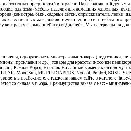
ди аналогичных предприятий в отрасли. На сегодняшний день мы
вары для дома (мебель, изделия для домашних животных, кухни, в
города (канистры, баки, садовые сетки, опрыскиватели, лейки, из
тых качественных материалов отечественного и зарубежного про
 контракту с компанией «Уолт Дисней». Мы настроены на долго
 гигиены, одноразовые и многоразовые товары (подгузники, пеле
ампоны, прокладки и др.), товары для красоты (носочки педикюр
Тайвань, Южная Корея, Япония. На данный момент к оптовому з
 LOVULAR, Mond'Sub, MULTI-DIAPERS, Noconi, Poblori, SOSU, 
деть в прайс-листе, а также на нашем сайте в каталоге: http://op
тся со склада в г. Уфа. Преимущества заказа у нас: • минимальны