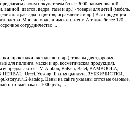
 предлагаем своим покупателям более 3000 наименований
анной, цветов, вёдра, тазы и др.) - товары для детей (мебель,
делия для рассады и цветов, ограждения и др.) Вся продукция
изводства. Многие модели имеют патент. А также более 120
срочное сотрудничество ...
нки, прокладки, вкладыши и др.), товары для здоровья
ные для пилинга, маски и др. косметическая продукция).
аказу предлагаются ТМ Alobon, BaKen, Batel, BAMBOOLA,
SUN HERBAL, Urcci, Yusong, Братья цыплята, ЗУБКИЧИСТКИ,
t.kstory.ru/12-katalog. Цены на сайте указаны оптовые базовые,
й оптовый заказ - 1000 руб.; ...