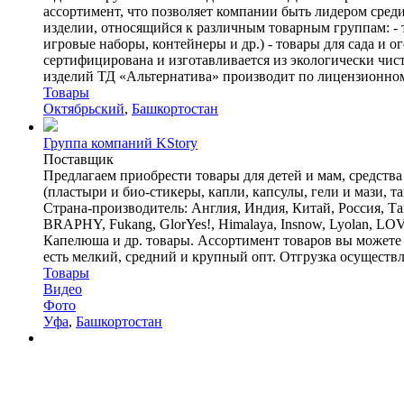
ассортимент, что позволяет компании быть лидером сре
изделии, относящийся к различным товарным группам: - то
игровые наборы, контейнеры и др.) - товары для сада и о
сертифицирована и изготавливается из экологически чис
изделий ТД «Альтернатива» производит по лицензионному
Товары
Октябрьский
,
Башкортостан
Группа компаний KStory
Поставщик
Предлагаем приобрести товары для детей и мам, средства
(пластыри и био-стикеры, капли, капсулы, гели и мази, т
Страна-производитель: Англия, Индия, Китай, Россия, 
BRAPHY, Fukang, GlorYes!, Himalaya, Insnow, Lyolan,
Капелюша и др. товары. Ассортимент товаров вы можете уви
есть мелкий, средний и крупный опт. Отгрузка осуществляе
Товары
Видео
Фото
Уфа
,
Башкортостан