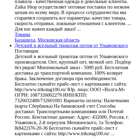
плавила - качественная одежда и довольные клиенты.
Zaika Shop осуществляет оптовые поставки по низким
ценам по всему миру. В процессе сотрудничества мы
стараемся сохранить все параметры: качество товара,
скорость отправки, лояльные отношения с клиентом. ...
Для нас важен каждый заказ! ...
Товары
Балашиха
,
Московская область
Детский и ясельный трикотаж оптом от Ульяновского
Поставщик
Детский и ясельный трикотаж оптом от Ульяновского
производителя. Опт, крупный опт, мелкий опт. Подбор
без рядов! Минимальный заказ - 5000 руб. Бесплатная
доставка до транспортной компании. 100% возврат
брака. Заключение договора при необходимости.
Бесплатно скачайте прайс-лист с картинками с сайта:
http://www.trikotag100.ru/ Юр. лицо: ООО «Волга-М»
ОГРН: 1087326002279 ИНН/КПП:
7326032480/732601001 Варианты оплаты: Наличными
(карта Сбербанка) На банковский счет Способы
доставки: Транспортными компаниями или Почтой
России. Контактные данные: Адрес: 432000, Россия, г.
Ульяновск, 2-й переулок Менжинского, 1а Телефон:
8(8422)76-20-36 Бесплатно скачайте прайс-лист с
картинками с сайта: http://www.trikotag100.ru/ ...