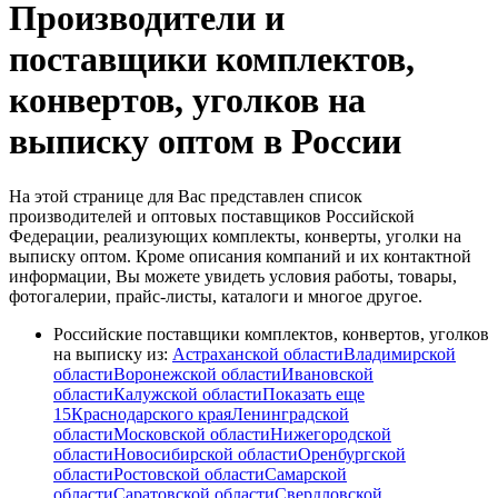
Производители и
поставщики комплектов,
конвертов, уголков на
выписку оптом в России
На этой странице для Вас представлен список
производителей и оптовых поставщиков Российской
Федерации, реализующих комплекты, конверты, уголки на
выписку оптом. Кроме описания компаний и их контактной
информации, Вы можете увидеть условия работы, товары,
фотогалерии, прайс-листы, каталоги и многое другое.
Российские поставщики комплектов, конвертов, уголков
на выписку из:
Астраханской области
Владимирской
области
Воронежской области
Ивановской
области
Калужской области
Показать еще
15
Краснодарского края
Ленинградской
области
Московской области
Нижегородской
области
Новосибирской области
Оренбургской
области
Ростовской области
Самарской
области
Саратовской области
Свердловской