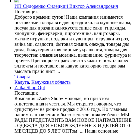
ИП Сидоренко-Силецкий Виктор Александрович
Поставщик
Доброго времени суток! Наша компания занимается
поставками товара все для праздника: воздушные шары,
посуда для праздника,искусственные елки, гирлянды,
хлопушки, фейерверки, пиротехника, канцтовары,
мягкие игрушки, подарки и сувениры, игрушки из роз,
зайка ми, сладости, бытовая химия, одежда, товары для
дома, бижутерия и ювелирные украшения, товары для
творчества: алмазная мозаика, вышивание, фурнитура и
прочее. При запросе прайс-листа укажите пож-та адрес
эл.почты и поставьте на какую категорию товара вам
выслать прайс-лист ...
Товары
Калуга
,
Калужская область
Zaika Shop Opt
Поставщик
Компания «Zaika Shop» молодая, но при этом
ответственная и честная. Мы открыто говорим, что
существуем на рынке продаж с 2016 года. Но главным
нашим направлением было женское нижнее белье. МЫ
РАДЫ ПРЕДСТАВИТЬ ВАМ НОВОЕ НАПРАВЛЕНИЕ
- ОДЕЖДА ДЛЯ НОВОРОЖДЕННЫХ И ДЕТЕЙ ОТ 0
МЕСЯЦЕВ ДО 5 ЛЕТ ОПТом! ... Наши основные