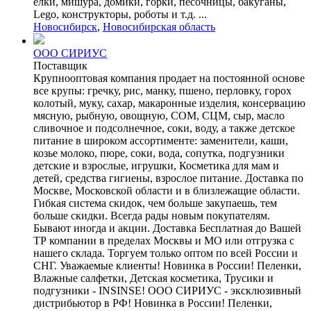
елки, мишура, домики, горки, песочницы, бакуганы,
Lego, конструкторы, роботы и т.д. ...
Новосибирск
,
Новосибирская область
ООО СИРИУС
Поставщик
Крупнооптовая компания продает на постоянной основе
все крупы: гречку, рис, манку, пшено, перловку, горох
колотый, муку, сахар, макаронные изделия, консервацию
мясную, рыбную, овощную, СОМ, СЦМ, сыр, масло
сливочное и подсолнечное, соки, воду, а также детское
питание в широком ассортименте: заменители, каши,
козье молоко, пюре, соки, вода, сопутка, подгузники
детские и взрослые, игрушки, Косметика для мам и
детей, средства гигиены, взрослое питание. Доставка по
Москве, Московской области и в близлежащие области.
Гибкая система скидок, чем больше закупаешь, тем
больше скидки. Всегда рады новым покупателям.
Бывают иногда и акции. Доставка Бесплатная до Вашей
ТР компании в пределах Москвы и МО или отгрузка с
нашего склада. Торгуем только оптом по всей России и
СНГ. Уважаемые клиенты! Новинка в России! Пеленки,
Влажные салфетки, Детская косметика, Трусики и
подгузники - INSINSE! ООО СИРИУС - эксклюзивный
дистрибьютор в РФ! Новинка в России! Пеленки,