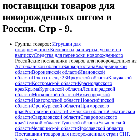
поставщики товаров для
новорожденных оптом в
России. Стр - 9.
Группы товаров:
Игрушки для
новорожденных
Комплекты, конверты, уголки на
выписку
Средства для переноски новорожденного
Российские поставщики товаров для новорожденных из:
Астраханской области
Башкортостана
Владимирской
области
Воронежской области
Ивановской
области
Показать еще 23
Иркутской области
Калужской
области
Костромской области
Краснодарского
края
Крыма
Курганской области
Ленинградской
области
Московской области
Нижегородской
области
Новгородской области
Новосибирской
области
Оренбургской области
Приморского
края
Ростовской области
Самарской области
Саратовской
области
Свердловской области
Ставропольского
края
Томской области
Тульской области
Ульяновской
области
Челябинской области
Ярославской области
Поставщики товаров для новорожденных стран СНГ,
Зарубежья