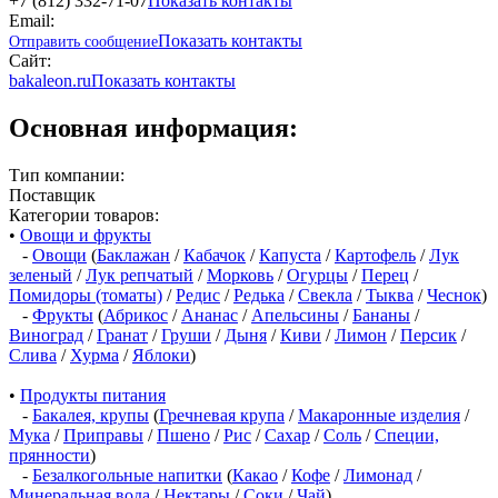
+7 (812) 332-71-07
Показать контакты
Email:
Показать контакты
Отправить сообщение
Сайт:
bakaleon.ru
Показать контакты
Основная информация:
Тип компании:
Поставщик
Категории товаров:
•
Овощи и фрукты
-
Овощи
(
Баклажан
/
Кабачок
/
Капуста
/
Картофель
/
Лук
зеленый
/
Лук репчатый
/
Морковь
/
Огурцы
/
Перец
/
Помидоры (томаты)
/
Редис
/
Редька
/
Свекла
/
Тыква
/
Чеснок
)
-
Фрукты
(
Абрикос
/
Ананас
/
Апельсины
/
Бананы
/
Виноград
/
Гранат
/
Груши
/
Дыня
/
Киви
/
Лимон
/
Персик
/
Слива
/
Хурма
/
Яблоки
)
•
Продукты питания
-
Бакалея, крупы
(
Гречневая крупа
/
Макаронные изделия
/
Мука
/
Приправы
/
Пшено
/
Рис
/
Сахар
/
Соль
/
Специи,
прянности
)
-
Безалкогольные напитки
(
Какао
/
Кофе
/
Лимонад
/
Минеральная вода
/
Нектары
/
Соки
/
Чай
)