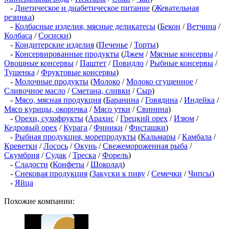
-
Диетическое и диабетическое питание
(
Жевательная
резинка
)
-
Колбасные изделия, мясные деликатесы
(
Бекон
/
Ветчина
/
Колбаса
/
Сосиски
)
-
Кондитерские изделия
(
Печенье
/
Торты
)
-
Консервированные продукты
(
Джем
/
Мясные консервы
/
Овощные консервы
/
Паштет
/
Повидло
/
Рыбные консервы
/
Тушенка
/
Фруктовые консервы
)
-
Молочные продукты
(
Молоко
/
Молоко сгущенное
/
Сливочное масло
/
Сметана, сливки
/
Сыр
)
-
Мясо, мясная продукция
(
Баранина
/
Говядина
/
Индейка
/
Мясо курицы, окорочка
/
Мясо утки
/
Свинина
)
-
Орехи, сухофрукты
(
Арахис
/
Грецкий орех
/
Изюм
/
Кедровый орех
/
Курага
/
Финики
/
Фисташки
)
-
Рыбная продукция, морепродукты
(
Кальмары
/
Камбала
/
Креветки
/
Лосось
/
Окунь
/
Свежемороженная рыба
/
Скумбрия
/
Судак
/
Треска
/
Форель
)
-
Сладости
(
Конфеты
/
Шоколад
)
-
Снековая продукция
(
Закуски к пиву
/
Семечки
/
Чипсы
)
-
Яйца
Похожие компании: