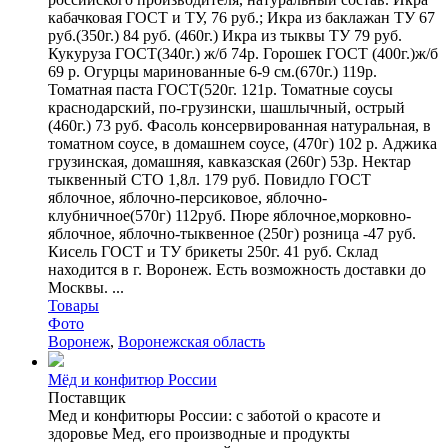
кабачковая ГОСТ и ТУ, 76 руб.; Икра из баклажан ТУ 67
руб.(350г.) 84 руб. (460г.) Икра из тыквы ТУ 79 руб.
Кукуруза ГОСТ(340г.) ж/б 74р. Горошек ГОСТ (400г.)ж/б
69 р. Огурцы маринованные 6-9 см.(670г.) 119р.
Томатная паста ГОСТ(520г. 121р. Томатные соусы
краснодарский, по-грузински, шашлычный, острый
(460г.) 73 руб. Фасоль консервированная натуральная, в
томатном соусе, в домашнем соусе, (470г) 102 р. Аджика
грузинская, домашняя, кавказская (260г) 53р. Нектар
тыквенный СТО 1,8л. 179 руб. Повидло ГОСТ
яблочное, яблочно-персиковое, яблочно-
клубничное(570г) 112руб. Пюре яблочное,морковно-
яблочное, яблочно-тыквенное (250г) розница -47 руб.
Кисель ГОСТ и ТУ брикеты 250г. 41 руб. Склад
находится в г. Воронеж. Есть возможность доставки до
Москвы. ...
Товары
Фото
Воронеж
,
Воронежская область
Мёд и конфитюр России
Поставщик
Мед и конфитюры России: с заботой о красоте и
здоровье Мед, его производные и продукты