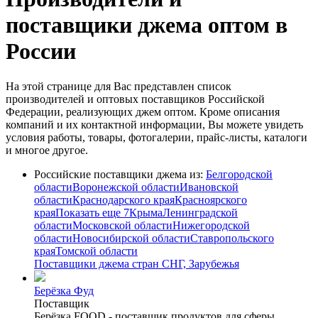
поставщики джема оптом в
России
На этой странице для Вас представлен список
производителей и оптовых поставщиков Российской
Федерации, реализующих джем оптом. Кроме описания
компаний и их контактной информации, Вы можете увидеть
условия работы, товары, фотогалерии, прайс-листы, каталоги
и многое другое.
Российские поставщики джема из:
Белгородской
области
Воронежской области
Ивановской
области
Краснодарского края
Красноярского
края
Показать еще 7
Крыма
Ленинградской
области
Московской области
Нижегородской
области
Новосибирской области
Ставропольского
края
Томской области
Поставщики джема стран СНГ, Зарубежья
Берёзка Фуд
Поставщик
Берёзка FOOD - поставщик продуктов для сферы