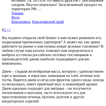
витамин, т.к. по сути это мякоть фруктов с тросниковым
сахаром. Вкусно нереально! Эксклюзивный продукт на
территории РФ. ...
Товары
Фото
Красноярск
,
Красноярский край
1
2
>>
Вы недавно открыли свой бизнес и вам нужно развивать его,
подыскивая приемлемых партнеров? А может вы уже давно
работаете на рынке и вам нужны новые деловые союзники? В
любом случае наш каталог поможет вам определиться и
выбрать из списка российских оптовых поставщиков и
производителей джема наиболее подходящего для вас
компаньона.
Джем – сладкая желеобразная масса, которую с удовольствием
едят и малыши, и взрослые, намазывая на хлеб, печенье или
тосты. Варится джем из ягод или фруктов одного вида, иногда
из нескольких, имеет приятный вкус и нежнейший аромат.
Джем идеально подходит для завтрака – он получается
питательным и вкусным, часто используют его для
приготовления печенья, булочек, рулетов и других
кондитерских изделий.