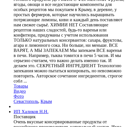
ягоды, овощи и все недостающие компоненты для
особых рецептов мы покупаем в Крыму, в деревне, у
простых фермеров, которые научились выращивать
потрясающие лимоны, киви и каждый день поставляют
нам свежее сырьё. ХИМИИ НЕТ Составляющие
рецептов наших сладостей, будь-то варенья или
конфитюра, придуманы с учетом использования
ТОЛЬКО натуральных консервантов: сахара, фруктозы,
агара и лимонного сока. Ни больше, ни меньше. ВСЕ
ВАРЯТ, А МЫ ЗАПЕКАЕМ Мы запекаем ВСЕ варенья
в печи. Например, тыква томится в печи 5 часов. И мы
серьезно считаем, что важно делать именно так. И
делаем это. СЕКРЕТНЫЙ ИНГРЕДИЕНТ Технологию
запекания можно пытаться копировать, но невозможно
повторить. Авторское сочетание ингредиентов, строгое
собл ...
Товары
Видео
Фото
Севастополь
,
Крым
ИП Халиков Н.Н.
Поставщик
Очень вкусные консервированные продукты от
российского производителя, натуральный состав. Икра