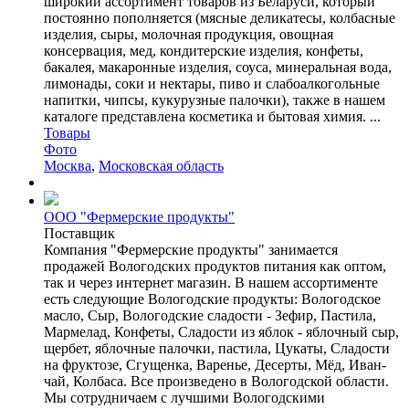
широкий ассортимент товаров из Беларуси, который
постоянно пополняется (мясные деликатесы, колбасные
изделия, сыры, молочная продукция, овощная
консервация, мед, кондитерские изделия, конфеты,
бакалея, макаронные изделия, соуса, минеральная вода,
лимонады, соки и нектары, пиво и слабоалкогольные
напитки, чипсы, кукурузные палочки), также в нашем
каталоге представлена косметика и бытовая химия. ...
Товары
Фото
Москва
,
Московская область
ООО "Фермерские продукты"
Поставщик
Компания "Фермерские продукты" занимается
продажей Вологодских продуктов питания как оптом,
так и через интернет магазин. В нашем ассортименте
есть следующие Вологодские продукты: Вологодское
масло, Сыр, Вологодские сладости - Зефир, Пастила,
Мармелад, Конфеты, Сладости из яблок - яблочный сыр,
щербет, яблочные палочки, пастила, Цукаты, Сладости
на фруктозе, Сгущенка, Варенье, Десерты, Мёд, Иван-
чай, Колбаса. Все произведено в Вологодской области.
Мы сотрудничаем с лучшими Вологодскими