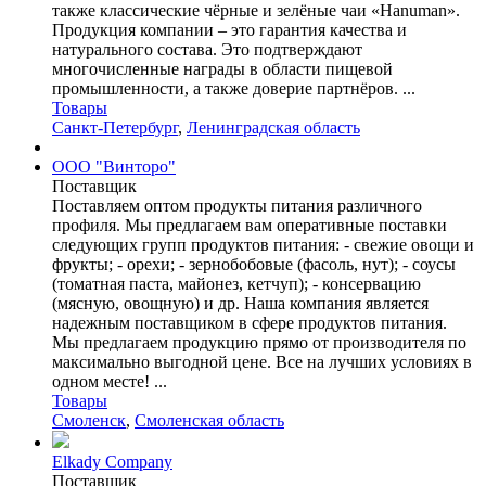
также классические чёрные и зелёные чаи «Hanuman».
Продукция компании – это гарантия ка­чес­тва и
натурального состава. Это под­твер­ждают
многочисленные награды в области пищевой
промышленности, а также доверие партнёров. ...
Товары
Санкт-Петербург
,
Ленинградская область
ООО "Винторо"
Поставщик
Поставляем оптом продукты питания различного
профиля. Мы предлагаем вам оперативные поставки
следующих групп продуктов питания: - свежие овощи и
фрукты; - орехи; - зернобобовые (фасоль, нут); - соусы
(томатная паста, майонез, кетчуп); - консервацию
(мясную, овощную) и др. Наша компания является
надежным поставщиком в сфере продуктов питания.
Мы предлагаем продукцию прямо от производителя по
максимально выгодной цене. Все на лучших условиях в
одном месте! ...
Товары
Смоленск
,
Смоленская область
Elkady Company
Поставщик