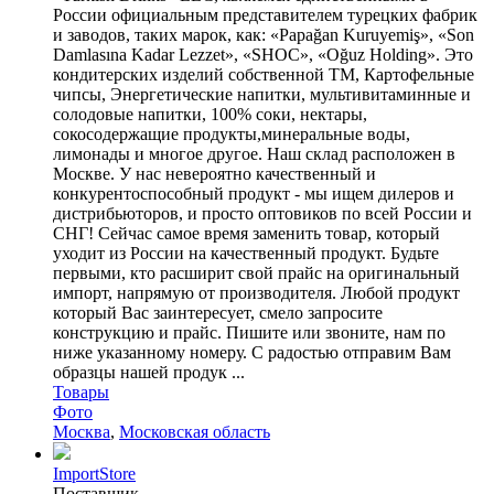
России официальным представителем турецких фабрик
и заводов, таких марок, как: «Papağan Kuruyemiş», «Son
Damlasına Kadar Lezzet», «SHOC», «Oğuz Holding». Это
кондитерских изделий собственной ТМ, Картофельные
чипсы, Энергетические напитки, мультивитаминные и
солодовые напитки, 100% соки, нектары,
сокосодержащие продукты,минеральные воды,
лимонады и многое другое. Наш склад расположен в
Москве. У нас невероятно качественный и
конкурентоспособный продукт - мы ищем дилеров и
дистрибьюторов, и просто оптовиков по всей России и
СНГ! Сейчас самое время заменить товар, который
уходит из России на качественный продукт. Будьте
первыми, кто расширит свой прайс на оригинальный
импорт, напрямую от производителя. Любой продукт
который Вас заинтересует, смело запросите
конструкцию и прайс. Пишите или звоните, нам по
ниже указанному номеру. С радостью отправим Вам
образцы нашей продук ...
Товары
Фото
Москва
,
Московская область
ImportStore
Поставщик