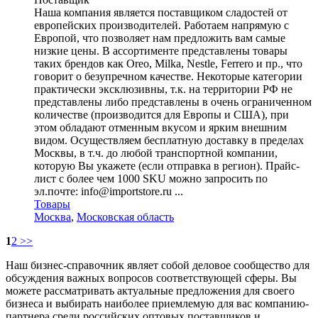
Наша компания является поставщиком сладостей от
европейских производителей. Работаем напрямую с
Европой, что позволяет нам предложить вам самые
низкие цены. В ассортименте представлены товары
таких брендов как Oreo, Milka, Nestle, Ferrero и пр., что
говорит о безупречном качестве. Некоторые категории
практически эксклюзивны, т.к. на территории РФ не
представлены либо представлены в очень ограниченном
количестве (производится для Европы и США), при
этом обладают отменным вкусом и ярким внешним
видом. Осуществляем бесплатную доставку в пределах
Москвы, в т.ч. до любой транспортной компании,
которую Вы укажете (если отправка в регион). Прайс-
лист с более чем 1000 SKU можно запросить по
эл.почте: info@importstore.ru ...
Товары
Москва
,
Московская область
1
2
>>
Наш бизнес-справочник являет собой деловое сообщество для
обсуждения важных вопросов соответствующей сферы. Вы
можете рассматривать актуальные предложения для своего
бизнеса и выбирать наиболее приемлемую для вас компанию-
партнера среди российских оптовых поставщиков и