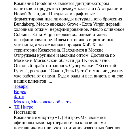
Компания Gooddrinks является дистрибьютором
напитков и продуктов премиум класса из Австралии и
Новой Зеландии. Предлагаем крафтовые
ферментированные лимонады натурального брожения
Bundaberg. Масло авокадо Grove - Extra Virgin первый
холодный отжим, нерафинированное. Масло оливковое
Cobram - Extra Virgin первый холодный отжим,
нерафинированное. Ищем оптовиков и розничные
магазины, а также каналы продаж ХоРеКа на
территории Казахстана. Находимся в Москве.
Отгружаем крупным и мелким оптом. Доставка по
Москве и Московской области до ТК бесплатно.
Оптовый прайс по запросу. Супермаркет "Ессентай
Гурмэ", ресторан "Салон Дэль Густо" и многие другие-
уже работают с нами. Будем рады и вас, видеть в числе
наших клиентов. ...
Товары
Видео
Фото
Москва
,
Московская область
ТД Нитро
Поставщик
Компания импортёр «ТД Нитро».Мы являемся
официальными партнерами и эксклюзивными
поставщиками продуктов питания известных брендов