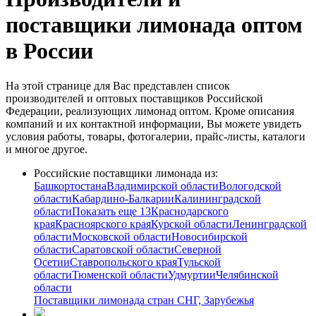
поставщики лимонада оптом
в России
На этой странице для Вас представлен список
производителей и оптовых поставщиков Российской
Федерации, реализующих лимонад оптом. Кроме описания
компаний и их контактной информации, Вы можете увидеть
условия работы, товары, фотогалерии, прайс-листы, каталоги
и многое другое.
Российские поставщики лимонада из:
Башкортостана
Владимирской области
Вологодской
области
Кабардино-Балкарии
Калининградской
области
Показать еще 13
Краснодарского
края
Красноярского края
Курской области
Ленинградской
области
Московской области
Новосибирской
области
Саратовской области
Северной
Осетии
Ставропольского края
Тульской
области
Тюменской области
Удмуртии
Челябинской
области
Поставщики лимонада стран СНГ, Зарубежья