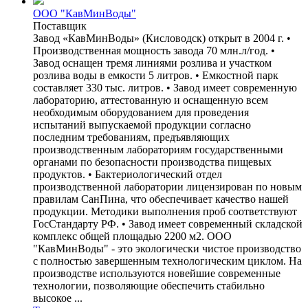
ООО "КавМинВоды"
Поставщик
Завод «КавМинВоды» (Кисловодск) открыт в 2004 г. •
Производственная мощность завода 70 млн.л/год. •
Завод оснащен тремя линиями розлива и участком
розлива воды в емкости 5 литров. • Емкостной парк
составляет 330 тыс. литров. • Завод имеет современную
лабораторию, аттестованную и оснащенную всем
необходимым оборудованием для проведения
испытаний выпускаемой продукции согласно
последним требованиям, предъявляющих
производственным лабораториям государственными
органами по безопасности производства пищевых
продуктов. • Бактериологический отдел
производственной лаборатории лицензирован по новым
правилам СанПина, что обеспечивает качество нашей
продукции. Методики выполнения проб соответствуют
ГосСтандарту РФ. • Завод имеет современный складской
комплекс общей площадью 2200 м2. ООО
"КавМинВоды" - это экологически чистое производство
с полностью завершенным технологическим циклом. На
производстве используются новейшие современные
технологии, позволяющие обеспечить стабильно
высокое ...