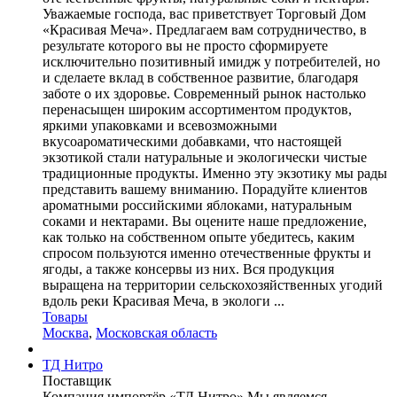
Уважаемые господа, вас приветствует Торговый Дом
«Красивая Меча». Предлагаем вам сотрудничество, в
результате которого вы не просто сформируете
исключительно позитивный имидж у потребителей, но
и сделаете вклад в собственное развитие, благодаря
заботе о их здоровье. Современный рынок настолько
перенасыщен широким ассортиментом продуктов,
яркими упаковками и всевозможными
вкусоароматическими добавками, что настоящей
экзотикой стали натуральные и экологически чистые
традиционные продукты. Именно эту экзотику мы рады
представить вашему вниманию. Порадуйте клиентов
ароматными российскими яблоками, натуральным
соками и нектарами. Вы оцените наше предложение,
как только на собственном опыте убедитесь, каким
спросом пользуются именно отечественные фрукты и
ягоды, а также консервы из них. Вся продукция
выращена на территории сельскохозяйственных угодий
вдоль реки Красивая Меча, в экологи ...
Товары
Москва
,
Московская область
ТД Нитро
Поставщик
Компания импортёр «ТД Нитро».Мы являемся