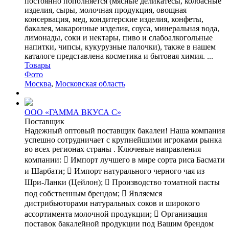
постоянно пополняется (мясные деликатесы, колбасные
изделия, сыры, молочная продукция, овощная
консервация, мед, кондитерские изделия, конфеты,
бакалея, макаронные изделия, соуса, минеральная вода,
лимонады, соки и нектары, пиво и слабоалкогольные
напитки, чипсы, кукурузные палочки), также в нашем
каталоге представлена косметика и бытовая химия. ...
Товары
Фото
Москва
,
Московская область
ООО «ГАММА ВКУСА С»
Поставщик
Надежный оптовый поставщик бакалеи! Наша компания
успешно сотрудничает с крупнейшими игроками рынка
во всех регионах страны . Ключевые направления
компании:  Импорт лучшего в мире сорта риса Басмати
и Шарбати;  Импорт натурального черного чая из
Шри-Ланки (Цейлон);  Производство томатной пасты
под собственным брендом;  Являемся
дистрибьюторами натуральных соков и широкого
ассортимента молочной продукции;  Организация
поставок бакалейной продукции под Вашим брендом