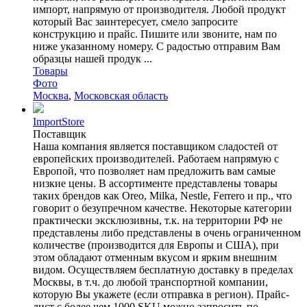
импорт, напрямую от производителя. Любой продукт
который Вас заинтересует, смело запросите
конструкцию и прайс. Пишите или звоните, нам по
ниже указанному номеру. С радостью отправим Вам
образцы нашей продук ...
Товары
Фото
Москва
,
Московская область
ImportStore
Поставщик
Наша компания является поставщиком сладостей от
европейских производителей. Работаем напрямую с
Европой, что позволяет нам предложить вам самые
низкие цены. В ассортименте представлены товары
таких брендов как Oreo, Milka, Nestle, Ferrero и пр., что
говорит о безупречном качестве. Некоторые категории
практически эксклюзивны, т.к. на территории РФ не
представлены либо представлены в очень ограниченном
количестве (производится для Европы и США), при
этом обладают отменным вкусом и ярким внешним
видом. Осуществляем бесплатную доставку в пределах
Москвы, в т.ч. до любой транспортной компании,
которую Вы укажете (если отправка в регион). Прайс-
лист с более чем 1000 SKU можно запросить по