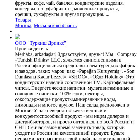
фрукты, кофе, чай, бакалея, кондитерские изделия,
консервы, полуфабрикаты, молочные продукты,
орешки, сухофрукты и другая продукция. ...
Товары
Москва
,
Московская область
ООО "Туркиш Дринкс"
Производитель
Merhaba, arkadaşlar! Здравствуйте, друзья! Мы - Company
«Turkish Drinks» LLC, являемся единственными в
России официальным представителем турецких фабрик
и заводов, таких марок, как: «Papağan Kuruyemiş», «Son
Damlasına Kadar Lezzet», «SHOC», «Oğuz Holding». Это
кондитерских изделий собственной ТМ, Картофельные
чипсы, Энергетические напитки, мультивитаминные и
солодовые напитки, 100% соки, нектары,
сокосодержащие продукты,минеральные воды,
лимонады и многое другое. Наш склад расположен в
Москве. У нас невероятно качественный и
конкурентоспособный продукт - мы ищем дилеров и
дистрибьюторов, и просто оптовиков по всей России и
СНГ! Сейчас самое время заменить товар, который
уходит из России на качественный продукт. Будьте
первыми, кто расширит свой прайс на оригинальный