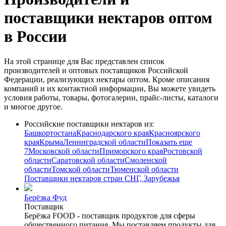
поставщики нектаров оптом
в России
На этой странице для Вас представлен список
производителей и оптовых поставщиков Российской
Федерации, реализующих нектары оптом. Кроме описания
компаний и их контактной информации, Вы можете увидеть
условия работы, товары, фотогалерии, прайс-листы, каталоги
и многое другое.
Российские поставщики нектаров из:
Башкортостана
Краснодарского края
Красноярского
края
Крыма
Ленинградской области
Показать еще
7
Московской области
Приморского края
Ростовской
области
Саратовской области
Смоленской
области
Томской области
Тюменской области
Поставщики нектаров стран СНГ, Зарубежья
Берёзка Фуд
Поставщик
Берёзка FOOD - поставщик продуктов для сферы
общественного питания. Мы поставляем продукты для