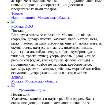
ассортимент высококачественной продукции, лояльные
цены и оперативную организацию доставки
предлагаемых нами товаров. ...
Товары
Наро-Фоминск
,
Московская область
РоМакс ООО
Поставщик
Реализуем оптом со склада в г. Москва: - рыба с/м
(горбуша, дорадо,зубатка, камбала, карп, катран, кета,
кижуч, кобия, марлин, масляная, минтай, мойва, навага,
окунь, осетр, палтус, пангасиус, пиленгас, пикша,
путассу ,сазан, сайда, сельдь, сибас, скумбрия, судак,
тилапия, треска, тунец, угорь, форель, щука). - филе
рыбное с/м (судак, треска, тунец, форель, сельдь). -
морепродукты: крабовые палочки, крабовое мясо,
кальмар, креветки, мидии, гребешок, морской коктейль,
осьминоги, угорь унаги. - икра в ассортименте. ...
Товары
Москва
,
Московская область
ГК "Урожайный дом"
Поставщик
Уважаемые клиенты и партнеры! Благодарим Вас за
оказанное доверие нашей компании и спасибо за