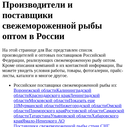
Производители и
поставщики
свежемороженной рыбы
оптом в России
На этой странице для Вас представлен список
производителей и оптовых поставщиков Российской
Федерации, реализующих свежемороженную рыбу оптом.
Кроме описания компаний и их контактной информации, Вы
можете увидеть условия работы, товары, фотогалерии, прайс-
листы, каталоги и многое другое.
Российские поставщики свежемороженной рыбы из:
Воронежской области
Калининградской
области
Краснодарского края
Ленинградской
области
Московской области
Показать еще
10
Мурманской области
Нижегородской области
Омской
области
Приморского края
Ростовской области
Самарской
области
Татарстана
Ульяновской области
Хабаровского
края
Ямало-Ненецкого АО
Поставщики свежемороженной рыбы стран СНГ,