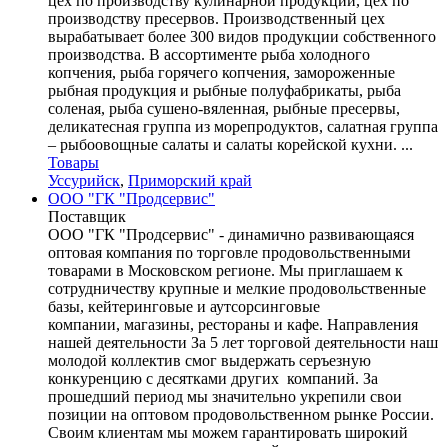
цех по производству кулинарной продукции, цех по
производству пресервов. Производственный цех
вырабатывает более 300 видов продукции собственного
производства. В ассортименте рыба холодного
копчения, рыба горячего копчения, замороженные
рыбная продукция и рыбные полуфабрикаты, рыба
соленая, рыба сушено-вяленная, рыбные пресервы,
деликатесная группа из морепродуктов, салатная группа
– рыбоовощные салаты и салаты корейской кухни. ...
Товары
Уссурийск
,
Приморский край
ООО "ГК "Продсервис"
Поставщик
ООО "ГК "Продсервис" - динамично развивающаяся
оптовая компания по торговле продовольственными
товарами в Московском регионе. Мы приглашаем к
сотрудничеству крупные и мелкие продовольственные
базы, кейтеринговые и аутсорсинговые
компании, магазины, рестораны и кафе. Направления
нашей деятельности За 5 лет торговой деятельности наш
молодой коллектив смог выдержать серъезную
конкуренцию с десятками других компаний. За
прошедший период мы значительно укрепили свои
позиции на оптовом продовольственном рынке России.
Своим клиентам мы можем гарантировать широкий