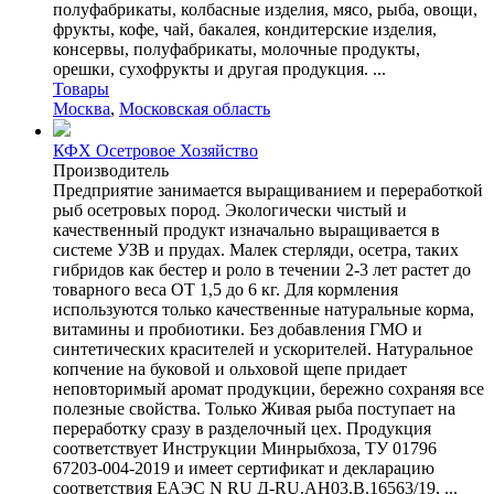
полуфабрикаты, колбасные изделия, мясо, рыба, овощи,
фрукты, кофе, чай, бакалея, кондитерские изделия,
консервы, полуфабрикаты, молочные продукты,
орешки, сухофрукты и другая продукция. ...
Товары
Москва
,
Московская область
КФХ Осетровое Хозяйство
Производитель
Предприятие занимается выращиванием и переработкой
рыб осетровых пород. Экологически чистый и
качественный продукт изначально выращивается в
системе УЗВ и прудах. Малек стерляди, осетра, таких
гибридов как бестер и роло в течении 2-3 лет растет до
товарного веса ОТ 1,5 до 6 кг. Для кормления
используются только качественные натуральные корма,
витамины и пробиотики. Без добавления ГМО и
синтетических красителей и ускорителей. Натуральное
копчение на буковой и ольховой щепе придает
неповторимый аромат продукции, бережно сохраняя все
полезные свойства. Только Живая рыба поступает на
переработку сразу в разделочный цех. Продукция
соответствует Инструкции Минрыбхоза, ТУ 01796
67203-004-2019 и имеет сертификат и декларацию
соответствия ЕАЭС N RU Д-RU.АН03.В.16563/19, ...