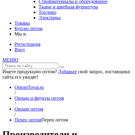
Стройматериалы и оборудование
Ткани и швейная фурнитура
Топливо
Электрика
Товары
Куплю оптом
Мы в:
Регистрация
Вход
МЕНЮ
Ищете продукцию оптом?
Добавьте
свой запрос, поставщики
сайта его увидят!
OptomTovar.ru
/
Овощи и фрукты оптом
/
Овощи оптом
/
Перец оптом
Перец оптом
Производители и