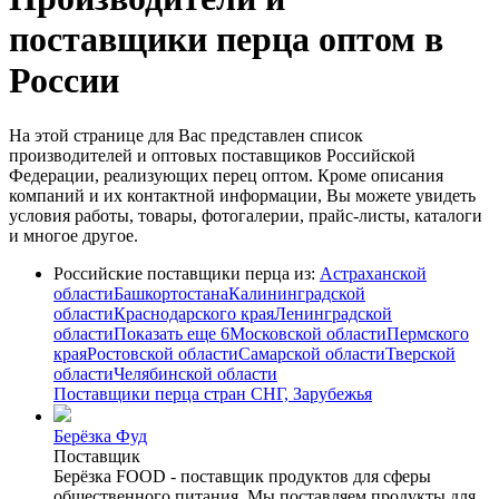
поставщики перца оптом в
России
На этой странице для Вас представлен список
производителей и оптовых поставщиков Российской
Федерации, реализующих перец оптом. Кроме описания
компаний и их контактной информации, Вы можете увидеть
условия работы, товары, фотогалерии, прайс-листы, каталоги
и многое другое.
Российские поставщики перца из:
Астраханской
области
Башкортостана
Калининградской
области
Краснодарского края
Ленинградской
области
Показать еще 6
Московской области
Пермского
края
Ростовской области
Самарской области
Тверской
области
Челябинской области
Поставщики перца стран СНГ, Зарубежья
Берёзка Фуд
Поставщик
Берёзка FOOD - поставщик продуктов для сферы
общественного питания. Мы поставляем продукты для