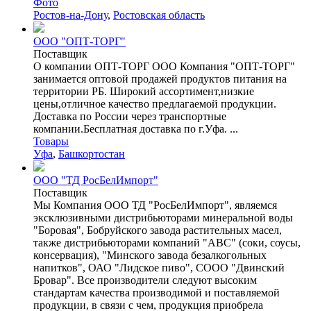
Фото
Ростов-на-Дону
,
Ростовская область
ООО "ОПТ-ТОРГ"
Поставщик
О компании ОПТ-ТОРГ ООО Компания "ОПТ-ТОРГ"
занимается оптовой продажей продуктов питания на
территории РБ. Широкий ассортимент,низкие
цены,отличное качество предлагаемой продукции.
Доставка по России через транспортные
компании.Бесплатная доставка по г.Уфа. ...
Товары
Уфа
,
Башкортостан
ООО "ТД РосБелИмпорт"
Поставщик
Мы Компания ООО ТД "РосБелИмпорт", являемся
эксклюзивными дистрибьюторами минеральной воды
"Боровая", Бобруйского завода растительных масел,
также дистрибьюторами компаний "ABC" (соки, соусы,
консервация), "Минского завода безалкогольных
напитков", ОАО "Лидское пиво", СООО "Двинский
Бровар". Все производители следуют высоким
стандартам качества производимой и поставляемой
продукции, в связи с чем, продукция приобрела