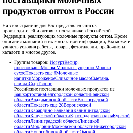
продуктов оптом в России
На этой странице для Вас представлен список
производителей и оптовых поставщиков Российской
Федерации, реализующих молочные продукты оптом. Кроме
описания компаний и их контактной информации, Вы можете
увидеть условия работы, товары, фотогалерии, прайс-листы,
каталоги и многое другое.
Группы товаров:
Йогурт
Кефир,
простокваша
Молоко
Молоко сгущенное
Молоко
сухое
Показать еще 6
Молочные
напитки
Мороженое
Сливочное масло
Сметана,
сливки
Сыр
Творог
Российские поставщики молочных продуктов из:
Башкортостана
Белгородской области
Брянской
области
Владимирской области
Волгоградской
области
Показать еще 28
Воронежской
области
Кабардино-Балкарии
Калининградской
области
Калужской области
Краснодарского края
Курской
области
Ленинградской области
Липецкой
области
Мордовии
Московской области
Нижегородской
области
Новосибирской области
Омской