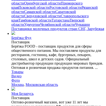
области
Оренбургской области
Приморского
края
Псковской области
Ростовской области
Рязанской
области
Самарской области
Саратовской
области
Свердловской области
Ставропольского
края
Тамбовской области
Татарстана
Тверской
области
Удмуртии
Челябинской области
Чувашии
Поставщики молочных продуктов стран СНГ, Зарубежья
Берёзка Фуд
Поставщик
Берёзка FOOD - поставщик продуктов для сферы
общественного питания. Мы поставляем продукты для
ресторанов, гостиниц, кафе, бургерных, пекарен,
столовых, школ и детских садов. Официальный
дистрибьютор продукции продукции мировых брендов.
Оптовая и розничная продажа продуктов питания. ...
Товары
Видео
Фото
Москва
,
Московская область
Моя Беларусь
Поставщик
Оптово-розничный магазин, вот уже 11 лет мы