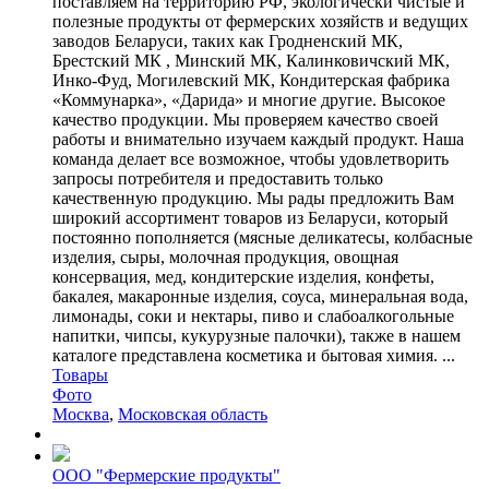
поставляем на территорию РФ, экологически чистые и
полезные продукты от фермерских хозяйств и ведущих
заводов Беларуси, таких как Гродненский МК,
Брестский МК , Минский МК, Калинковичский МК,
Инко-Фуд, Могилевский МК, Кондитерская фабрика
«Коммунарка», «Дарида» и многие другие. Высокое
качество продукции. Мы проверяем качество своей
работы и внимательно изучаем каждый продукт. Наша
команда делает все возможное, чтобы удовлетворить
запросы потребителя и предоставить только
качественную продукцию. Мы рады предложить Вам
широкий ассортимент товаров из Беларуси, который
постоянно пополняется (мясные деликатесы, колбасные
изделия, сыры, молочная продукция, овощная
консервация, мед, кондитерские изделия, конфеты,
бакалея, макаронные изделия, соуса, минеральная вода,
лимонады, соки и нектары, пиво и слабоалкогольные
напитки, чипсы, кукурузные палочки), также в нашем
каталоге представлена косметика и бытовая химия. ...
Товары
Фото
Москва
,
Московская область
ООО "Фермерские продукты"