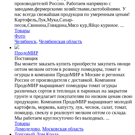
производителей России. Работаем напрямую с
заводами,фермерскими хозяйствами,скотобойнями. У
нас всегда свежайшая продукция по умеренным ценам!
Картофель,Лук,Мука,Сахар-
песок,Свинина,Говядина,Мясо кур,Яйцо куриное. ...
Товары
Фото
Челябинск
,
Челябинская область
ПродоМИР
Поставщик
Вы можете заказать купить приобрести закупить овощи
оптом мелким оптом в розницу помидоры, томат и
огурцы в компании ПродоМИР в Москве и регионах
России от производителя с доставкой. Компания
ПродоМИР выращивает помидоры томат огурцы
различных сортов в теплицах в парниках на закрытом
грунте и предлагает покупателям по низким ценам свою
продукцию. Компания ПродоМИР выращивает молодой
картофель, морковь, капусту, лук, чеснок, салат, томат,
помидор, свеклу и реализует мелким оптом со склада.
Мы работаем круглосуточно без выходных. ...
Товары
Домодедово
,
Московская область
Торговый Дом Крада