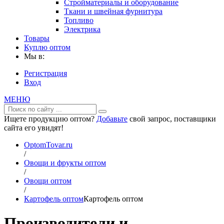
Стройматериалы и оборудование
Ткани и швейная фурнитура
Топливо
Электрика
Товары
Куплю оптом
Мы в:
Регистрация
Вход
МЕНЮ
Ищете продукцию оптом?
Добавьте
свой запрос, поставщики
сайта его увидят!
OptomTovar.ru
/
Овощи и фрукты оптом
/
Овощи оптом
/
Картофель оптом
Картофель оптом
Производители и