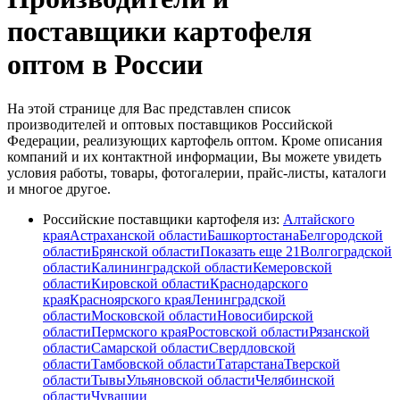
поставщики картофеля
оптом в России
На этой странице для Вас представлен список
производителей и оптовых поставщиков Российской
Федерации, реализующих картофель оптом. Кроме описания
компаний и их контактной информации, Вы можете увидеть
условия работы, товары, фотогалерии, прайс-листы, каталоги
и многое другое.
Российские поставщики картофеля из:
Алтайского
края
Астраханской области
Башкортостана
Белгородской
области
Брянской области
Показать еще 21
Волгоградской
области
Калининградской области
Кемеровской
области
Кировской области
Краснодарского
края
Красноярского края
Ленинградской
области
Московской области
Новосибирской
области
Пермского края
Ростовской области
Рязанской
области
Самарской области
Свердловской
области
Тамбовской области
Татарстана
Тверской
области
Тывы
Ульяновской области
Челябинской
области
Чувашии