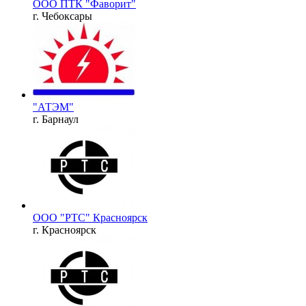
ООО ПТК "Фаворит"
г. Чебоксары
"АТЭМ"
г. Барнаул
ООО "РТС" Красноярск
г. Красноярск