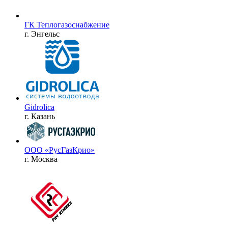
ГК Теплогазоснабжение
г. Энгельс
Gidrolica
г. Казань
ООО «РусГазКрио»
г. Москва