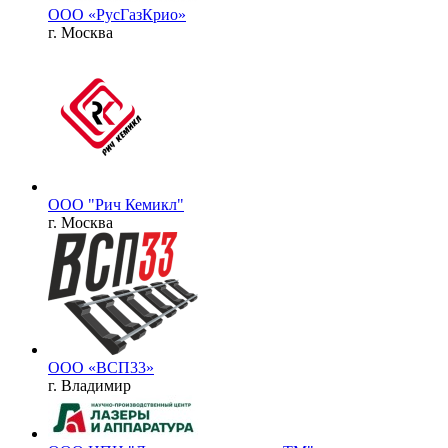
ООО «РусГазКрио»
г. Москва
ООО "Рич Кемикл"
г. Москва
ООО «ВСП33»
г. Владимир