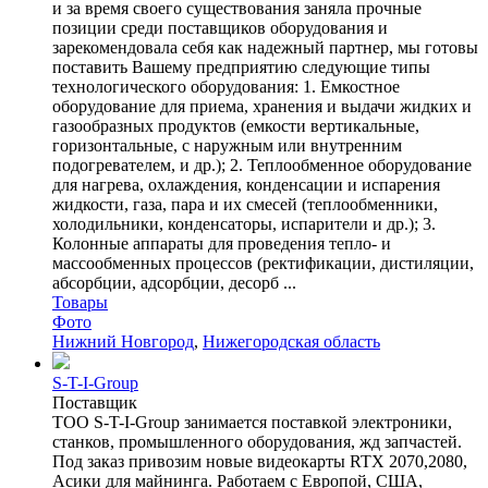
и за время своего существования заняла прочные
позиции среди поставщиков оборудования и
зарекомендовала себя как надежный партнер, мы готовы
поставить Вашему предприятию следующие типы
технологического оборудования: 1. Емкостное
оборудование для приема, хранения и выдачи жидких и
газообразных продуктов (емкости вертикальные,
горизонтальные, с наружным или внутренним
подогревателем, и др.); 2. Теплообменное оборудование
для нагрева, охлаждения, конденсации и испарения
жидкости, газа, пара и их смесей (теплообменники,
холодильники, конденсаторы, испарители и др.); 3.
Колонные аппараты для проведения тепло- и
массообменных процессов (ректификации, дистиляции,
абсорбции, адсорбции, десорб ...
Товары
Фото
Нижний Новгород
,
Нижегородская область
S-T-I-Group
Поставщик
ТОО S-T-I-Group занимается поставкой электроники,
станков, промышленного оборудования, жд запчастей.
Под заказ привозим новые видеокарты RTX 2070,2080,
Асики для майнинга. Работаем с Европой, США,