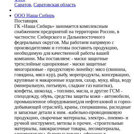
Саратов
,
Саратовская область
ООО Наша Сибирь
Поставщик
ГК «Наша Сибирь» занимается комплексным
снабжением предприятий на территории России, в
частности: Сибирского и Дальневосточного
федеральных округов. Мы работаем напрямую с
производителями и готовы поставить продукцию,
необходимую для качественной работы вашей
компании. Мы поставляем: - маски защитные
трехслойные одноразовые - маски защитные
многоразовые - продуктовую линейку: мясо (свинина,
говядина, мясо кур), рыбу, морепродукты, консервацию,
крупяные и макаронные изделия, сахар, муку, яйца, воду
(минеральную, питьевую, сладкие газ напитки),
конфеты, шоколад. - топливо, масла, и другие ГСМ -
спецодежду, обувь, средства защиты кожи - автомобили,
промышленное оборудование(для нефтегазовой и горно-
добывающей отраслей), краны, спецмашины, расходные
и запасные детали к ним. -кабельно-проводниковую
продукцию, сварочные материалы, электро-, пневмо- и
ручной инструмент, метизы и прочее. -строительные
материалы, лакокрасочные товары, лесоматериалы,
электротовары, бытовые товары, офисную т ...