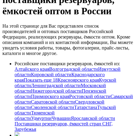
ёмкостей оптом в России
На этой странице для Вас представлен список
производителей и оптовых поставщиков Российской
Федерации, реализующих резервуары, ёмкости оптом. Кроме
описания компаний и их контактной информации, Вы можете
увидеть условия работы, товары, фотогалерии, прайс-листы,
каталоги и многое другое.
Российские поставщики резервуаров, ёмкостей из:
Алтайского края
Волгоградской области
Иркутской
области
Кировской области
Краснодарского
края
Показать еще 18
Красноярского края
Курской
области
Ленинградской области
Московской
области
Нижегородской области
Пензенской
области
Приморского края
Ростовской области
Самарской
области
Саратовской области
Свердловской
области
Смоленской области
Татарстана
Тульской
области
Тюменской
области
Удмуртии
Чувашии
Ярославской области
Поставщики резервуаров, ёмкостей стран СНГ,
Зарубежья