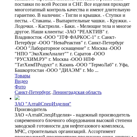
поставки по всей России и СНГ. Все изделия проходят
многоэтапный контроль качества и имеют длительную
гарантию. В наличии: - Тигли и крышки. - Ступки и
песты. - Стаканы. - Выпарительные чашки. - Кружки. -
Лодочки. - Кастрюли. - Баки. - Мелющие тела и многое
другое. Наши клиенты: -ЗАО "РЕАКТИВ" г.
Владивосток -ООО "ЗТФ ФАРКОС-1" г. Санкт-
Петербург -ООО "НеваРеактив" г. Санкт-Петербург
-ООО "Лабораторное оснащение" г. Москва -ООО
"НПО "ЭкоХимАналит"" г. Саратов -ООО
"РУСХИМ.РУ" г. Москва -ООО НПФ
"ТатХимПРодукт" г. Казань -ООО "ТермоЛаб" г. Уфа,
Башкортостан -ООО "ДИАЭМ" г. Мо ...
Товары
Видео
Фото
Санкт-Петербург
,
Ленинградская область
ЗАО "АлтайСпецИзделия"
Производитель
ЗАО «АлтайСпецИзделия» - надежный производитель
современного блочного оборудования высокой степени
заводской готовности для нефтегазового комплекса,
МЧС, строительных организаций. Ассортимент
производимой предприятием продукции очень широк: •