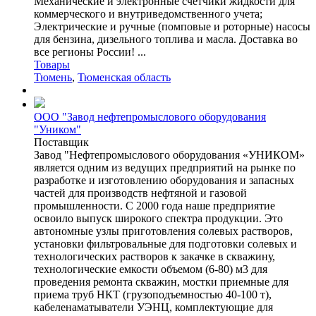
Механические и электронные счетчики жидкости для
коммерческого и внутриведомственного учета;
Электрические и ручные (помповые и роторные) насосы
для бензина, дизельного топлива и масла. Доставка во
все регионы России! ...
Товары
Тюмень
,
Тюменская область
ООО "Завод нефтепромыслового оборудования
"Уником"
Поставщик
Завод "Нефтепромыслового оборудования «УНИКОМ»
является одним из ведущих предприятий на рынке по
разработке и изготовлению оборудования и запасных
частей для производств нефтяной и газовой
промышленности. С 2000 года наше предприятие
освоило выпуск широкого спектра продукции. Это
автономные узлы приготовления солевых растворов,
установки фильтровальные для подготовки солевых и
технологических растворов к закачке в скважину,
технологические емкости объемом (6-80) м3 для
проведения ремонта скважин, мостки приемные для
приема труб НКТ (грузоподъемностью 40-100 т),
кабеленаматыватели УЭНЦ, комплектующие для