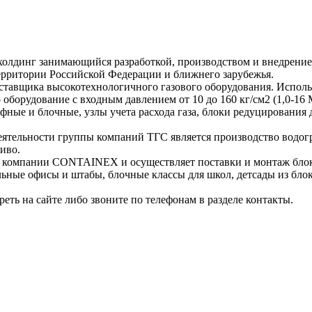
олдинг занимающийся разработкой, производством и внедрением
рритории Российской Федерации и ближнего зарубежья.
ставщика высокотехнологичного газового оборудования. Исполь
орудование с входным давлением от 10 до 160 кг/см2 (1,0-16 М
ые и блочные, узлы учета расхода газа, блоки редуцирования да
ятельности группы компаний ТГС является производство водог
иво.
 компании CONTAINEX и осуществляет поставки и монтаж блок-
ильные офисы и штабы, блочные классы для школ, детсады из бл
еть на сайте либо звоните по телефонам в разделе контакты.