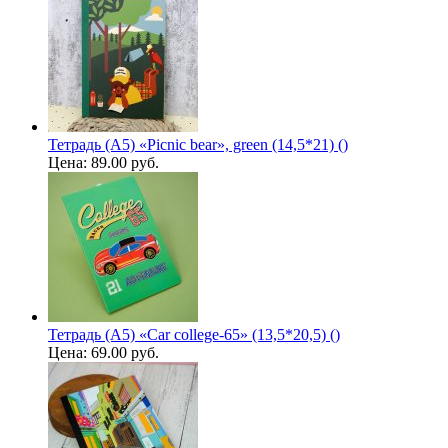
Тетрадь (A5) «Picnic bear», green (14,5*21) ()
Цена:
89.00 руб.
Тетрадь (A5) «Car college-65» (13,5*20,5) ()
Цена:
69.00 руб.