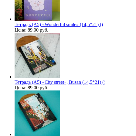
Тетрадь (A5) «Wonderful smile» (14,5*21) ()
Цена:
89.00 руб.
Тетрадь (A5) «City street», Busan (14,5*21) ()
Цена:
89.00 руб.