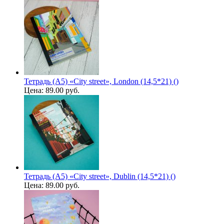
Тетрадь (A5) «City street», London (14,5*21) ()
Цена:
89.00 руб.
Тетрадь (A5) «City street», Dublin (14,5*21) ()
Цена:
89.00 руб.