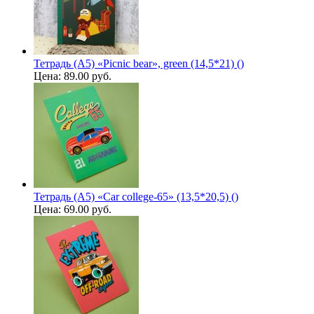
Тетрадь (A5) «Picnic bear», green (14,5*21) ()
Цена:
89.00 руб.
Тетрадь (A5) «Car college-65» (13,5*20,5) ()
Цена:
69.00 руб.