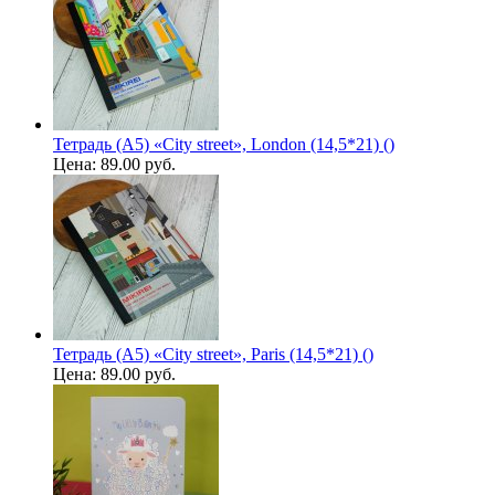
Тетрадь (A5) «City street», London (14,5*21) ()
Цена:
89.00 руб.
Тетрадь (A5) «City street», Paris (14,5*21) ()
Цена:
89.00 руб.