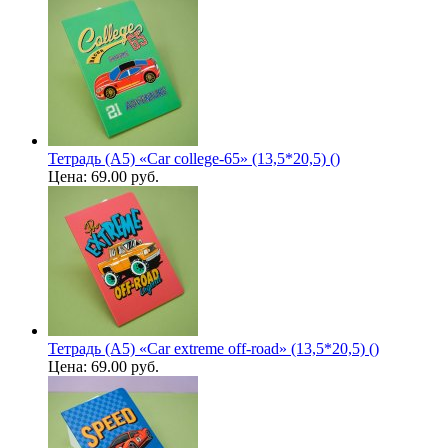
Тетрадь (A5) «Car college-65» (13,5*20,5) ()
Цена:
69.00 руб.
Тетрадь (A5) «Car extreme off-road» (13,5*20,5) ()
Цена:
69.00 руб.