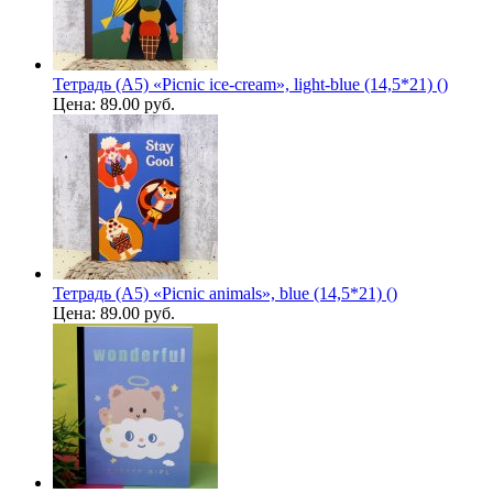
Тетрадь (A5) «Picnic ice-cream», light-blue (14,5*21) ()
Цена:
89.00 руб.
Тетрадь (A5) «Picnic animals», blue (14,5*21) ()
Цена:
89.00 руб.