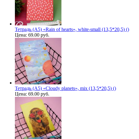
Тетрадь (A5) «Rain of hearts», white-small (13,5*20,5) ()
Цена:
69.00 руб.
Тетрадь (A5) «Cloudy planets», mix (13,5*20,5) ()
Цена:
69.00 руб.