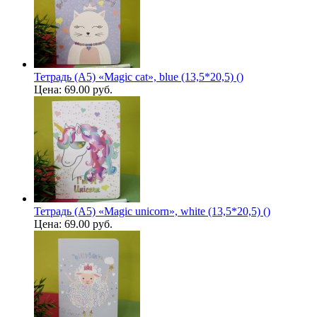
Тетрадь (A5) «Magic cat», blue (13,5*20,5) ()
Цена:
69.00 руб.
Тетрадь (A5) «Magic unicorn», white (13,5*20,5) ()
Цена:
69.00 руб.