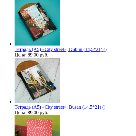
Тетрадь (A5) «City street», Dublin (14,5*21) ()
Цена:
89.00 руб.
Тетрадь (A5) «City street», Busan (14,5*21) ()
Цена:
89.00 руб.