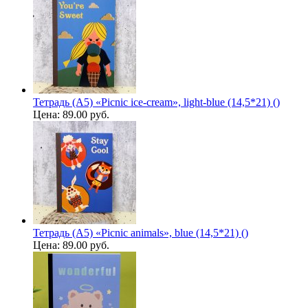
Тетрадь (A5) «Picnic ice-cream», light-blue (14,5*21) ()
Цена:
89.00 руб.
Тетрадь (A5) «Picnic animals», blue (14,5*21) ()
Цена:
89.00 руб.