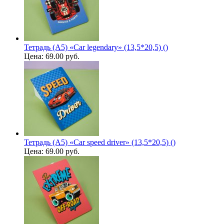
Тетрадь (A5) «Car legendary» (13,5*20,5) ()
Цена:
69.00 руб.
Тетрадь (A5) «Car speed driver» (13,5*20,5) ()
Цена:
69.00 руб.