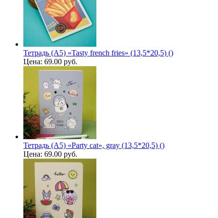
Тетрадь (A5) «Tasty french fries» (13,5*20,5) ()
Цена:
69.00 руб.
Тетрадь (A5) «Party cat», gray (13,5*20,5) ()
Цена:
69.00 руб.