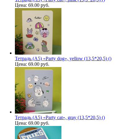
Цена:
69.00 руб.
Тетрадь (A5) «Party dog», yellow (13,5*20,5) ()
Цена:
69.00 руб.
Тетрадь (A5) «Party cat», gray (13,5*20,5) ()
Цена:
69.00 руб.