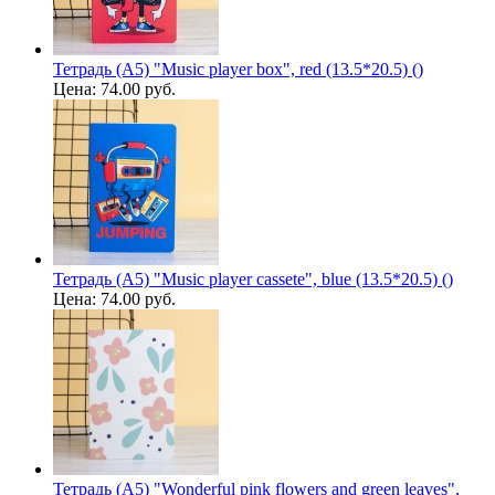
Тетрадь (A5) "Music player box", red (13.5*20.5) ()
Цена:
74.00 руб.
Тетрадь (A5) "Music player cassete", blue (13.5*20.5) ()
Цена:
74.00 руб.
Тетрадь (A5) "Wonderful pink flowers and green leaves",