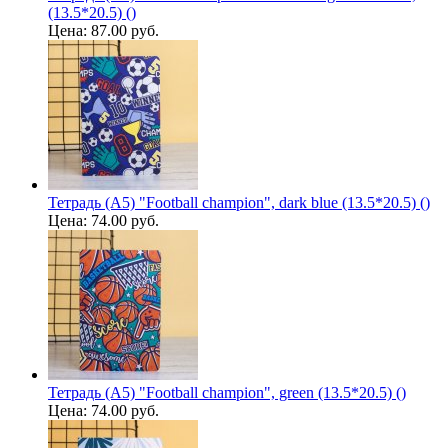
(13.5*20.5) ()
Цена:
87.00 руб.
Тетрадь (A5) "Football champion", dark blue (13.5*20.5) ()
Цена:
74.00 руб.
Тетрадь (A5) "Football champion", green (13.5*20.5) ()
Цена:
74.00 руб.