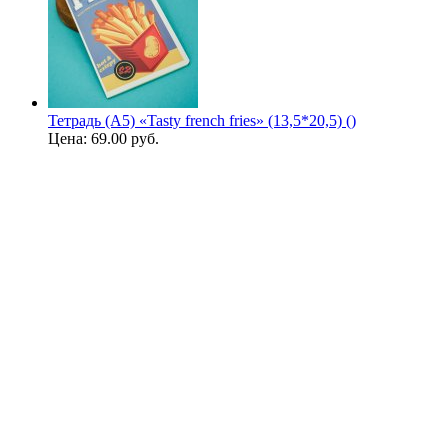
Тетрадь (A5) «Tasty french fries» (13,5*20,5) ()
Цена:
69.00 руб.