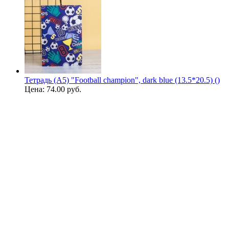
Тетрадь (A5) "Football champion", dark blue (13.5*20.5) ()
Цена:
74.00 руб.