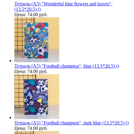
Тетрадь (A5) "Wonderful blue flowers and leaves",
(13.5*20.5) ()
Цена:
74.00 руб.
Тетрадь (A5) "Football champion", blue (13.5*20.5) ()
Цена:
74.00 руб.
Тетрадь (A5) "Football champion", dark blue (13.5*20.5) ()
Цена:
74.00 руб.