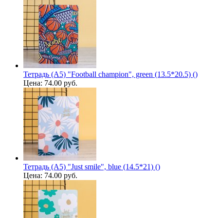
Тетрадь (A5) "Football champion", green (13.5*20.5) ()
Цена:
74.00 руб.
Тетрадь (A5) "Just smile", blue (14.5*21) ()
Цена:
74.00 руб.