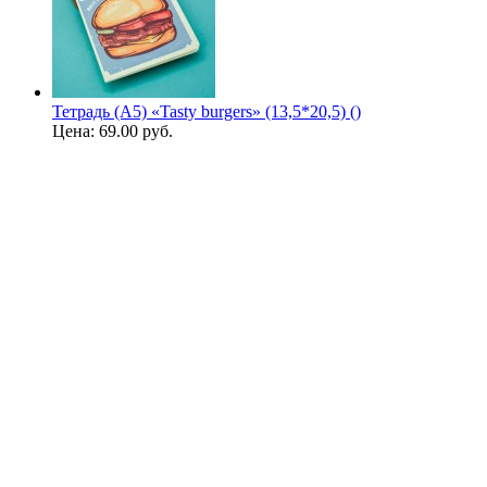
Тетрадь (A5) «Tasty burgers» (13,5*20,5) ()
Цена:
69.00 руб.