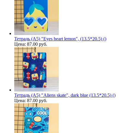
Тетрадь (A5) "Eyes heart lemon", (13.5*20.5) ()
Цена:
87.00 руб.
Тетрадь (A5) "Aliens skate", dark blue (13.5*20.5) ()
Цена:
87.00 руб.