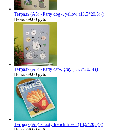
Тетрадь (A5) «Party dog», yellow (13,5*20,5) ()
Цена:
69.00 руб.
Тетрадь (A5) «Party cat», gray (13,5*20,5) ()
Цена:
69.00 руб.
Тетрадь (A5) «Tasty french fries» (13,5*20,5) ()
Цена:
69.00 руб.