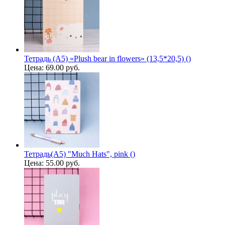
Тетрадь (A5) «Plush bear in flowers» (13,5*20,5) ()
Цена:
69.00 руб.
Тетрадь(A5) "Much Hats", pink ()
Цена:
55.00 руб.