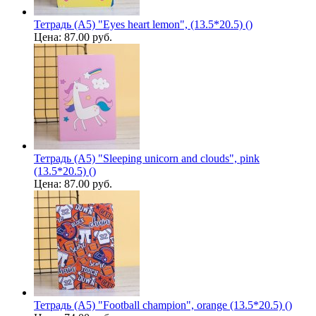
Тетрадь (A5) "Eyes heart lemon", (13.5*20.5) ()
Цена:
87.00 руб.
Тетрадь (A5) "Sleeping unicorn and clouds", pink
(13.5*20.5) ()
Цена:
87.00 руб.
Тетрадь (A5) "Football champion", orange (13.5*20.5) ()