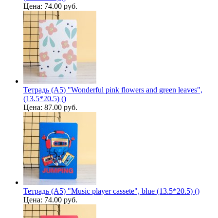
Цена:
74.00 руб.
Тетрадь (A5) "Wonderful pink flowers and green leaves",
(13.5*20.5) ()
Цена:
87.00 руб.
Тетрадь (A5) "Music player cassete", blue (13.5*20.5) ()
Цена:
74.00 руб.