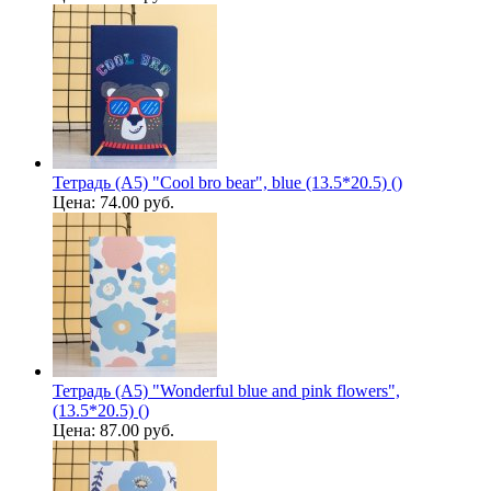
Тетрадь (A5) "Cool bro bear", blue (13.5*20.5) ()
Цена:
74.00 руб.
Тетрадь (A5) "Wonderful blue and pink flowers",
(13.5*20.5) ()
Цена:
87.00 руб.