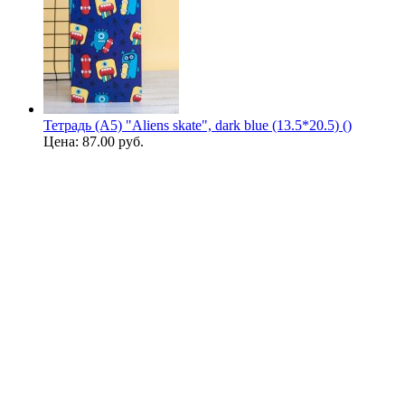
Тетрадь (A5) "Aliens skate", dark blue (13.5*20.5) ()
Цена:
87.00 руб.