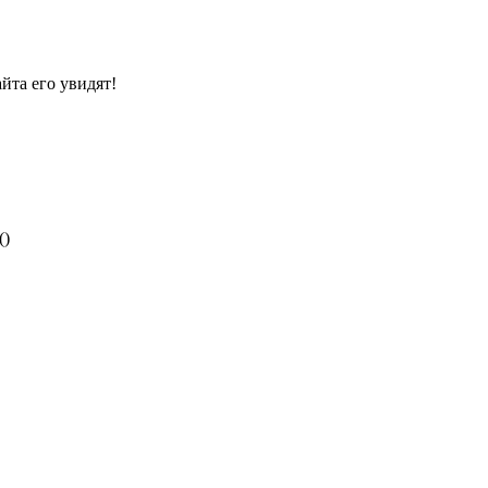
йта его увидят!
()