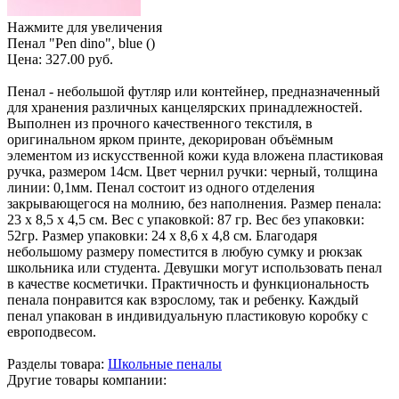
Нажмите для увеличения
Пенал "Pen dino", blue ()
Цена:
327.00 руб.
Пенал - небольшой футляр или контейнер, предназначенный
для хранения различных канцелярских принадлежностей.
Выполнен из прочного качественного текстиля, в
оригинальном ярком принте, декорирован объёмным
элементом из искусственной кожи куда вложена пластиковая
ручка, размером 14см. Цвет чернил ручки: черный, толщина
линии: 0,1мм. Пенал состоит из одного отделения
закрывающегося на молнию, без наполнения. Размер пенала:
23 х 8,5 х 4,5 см. Вес с упаковкой: 87 гр. Вес без упаковки:
52гр. Размер упаковки: 24 х 8,6 х 4,8 см. Благодаря
небольшому размеру поместится в любую сумку и рюкзак
школьника или студента. Девушки могут использовать пенал
в качестве косметички. Практичность и функциональность
пенала понравится как взрослому, так и ребенку. Каждый
пенал упакован в индивидуальную пластиковую коробку с
европодвесом.
Разделы товара:
Школьные пеналы
Другие товары компании: