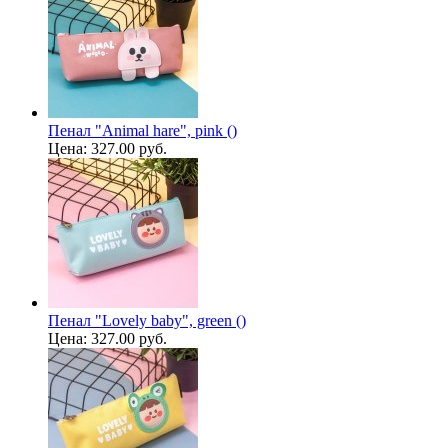
Пенал "Animal hare", pink ()
Цена:
327.00 руб.
Пенал "Lovely baby", green ()
Цена:
327.00 руб.