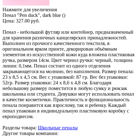
Нажмите для увеличения
Пенал "Pen duck", dark blue ()
Цена:
327.00 руб.
Пенал - небольшой футляр или контейнер, предназначенный
для хранения различных канцелярских принадлежностей.
Выполнен из прочного качественного текстиля, в
оригинальном ярком принте, декорирован объёмным
элементом из искусственной кожи куда вложена пластиковая
ручка, размером 14см. Цвет чернил ручки: черный, толщина
линии: 0,1мм. Пенал состоит из одного отделения
закрывающегося на молнию, без наполнения. Размер пенала:
23 х 8,5 х 4,5 см. Вес с упаковкой: 87 гр. Вес без упаковки:
52гр. Размер упаковки: 24 х 8,6 х 4,8 см. Благодаря
небольшому размеру поместится в любую сумку и рюкзак
школьника или студента. Девушки могут использовать пенал
в качестве косметички. Практичность и функциональность
пенала понравится как взрослому, так и ребенку. Каждый
пенал упакован в индивидуальную пластиковую коробку с
европодвесом.
Разделы товара:
Школьные пеналы
Другие товары компании: