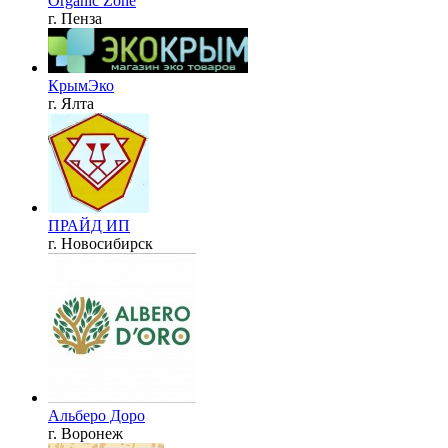
Organic Zone
г. Пенза
КрымЭко
г. Ялта
ПРАЙД ИП
г. Новосибирск
Альберо Доро
г. Воронеж