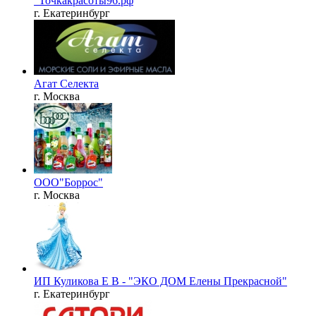
"Точкакрасоты96.рф
г. Екатеринбург
Агат Селекта
г. Москва
ООО"Боррос"
г. Москва
ИП Куликова Е В - "ЭКО ДОМ Елены Прекрасной"
г. Екатеринбург