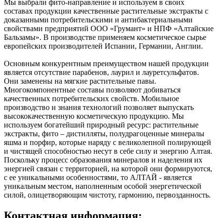
Мы выбрали фито-направление и используем в своих
составах продукции качественные растительные экстракты с
доказанными потребительскими и антибактериальными
свойствами предприятий ООО «Грумант» и НПФ «Алтайские
Бальзамы». В производстве применяем косметическое сырье
европейских производителей Испании, Германии, Англии.
Основным конкурентным преимуществом нашей продукции
является отсутствие парабенов, лаурил и лауретсульфатов.
Они заменены на мягкие растительные павы.
Многокомпонентные составы позволяют добиваться
качественных потребительских свойств. Мобильное
производство и знания технологий позволяет выпускать
высококачественную косметическую продукцию. Мы
используем богатейший природный ресурс: растительные
экстракты, фито – дистилляты, полудрагоценные минералы
яшма и порфир, которые наряду с великолепной полирующей
и чистящей способностью несут в себе силу и энергию Алтая.
Поскольку процесс образования минералов и наделения их
энергией связан с территорией, на которой они формируются,
с ее уникальными особенностями, то АЛТАЙ - является
уникальным местом, наполненным особой энергетической
силой, олицетворяющим чистоту, гармонию, первозданность.
Контактная информация: