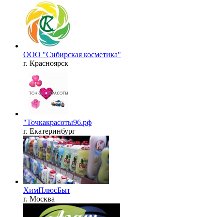
ООО "Сибирская косметика"
г. Красноярск
"Точкакрасоты96.рф
г. Екатеринбург
ХимПлюсБыт
г. Москва